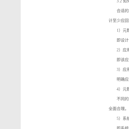
3.2
合适的
计至少应回
1）元
即设计
2）应
即该应
3）应
明确应
4）元
不同的
全面合理。
5）系
即系统