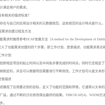
计满足用户的需求。
没有相关的描述标准？
存在与自己的应用设计相关的元数据规范，这些规范的设计特点是什么，
 功能需求创建过程及方法
求时推荐参考DCAP发展方法（A method for the Development of Dublin Core
AP定义了功能需求创建的四个步骤，即工作计划、愿景描述、功能需求表
工作计划
划即规定项目的起止时间以及中间各步骤完成的时间点。同时它还规定了
商制定的，并且可以根据项目需要进行不断修改。工作计划可以是文本形
愿景描述
述展现了应用要达到的目标，定义了功能的范围和界限，它通常以文本的
广益，通过不断的讨论修改得出最终的结果。TBM DCAP[4]、WSDM方法
步。