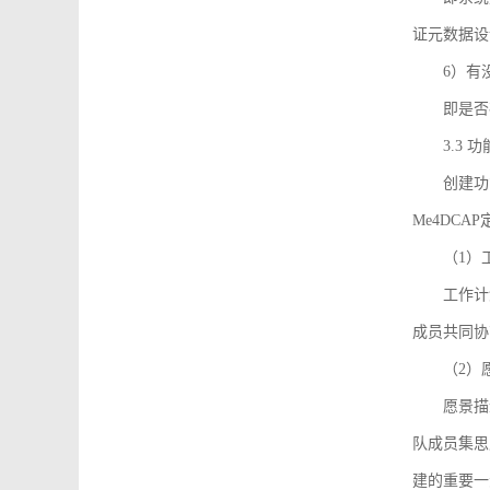
证元数据设
6）有
即是否
3.3
创建功能需
Me4DC
（1）
工作计
成员共同协
（2）
愿景描
队成员集思
建的重要一