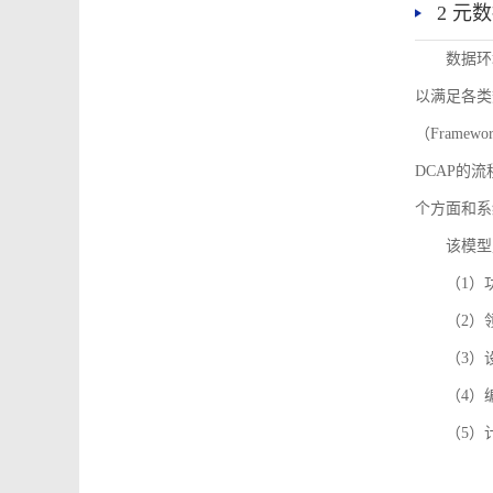
2 元
数据环
以满足各类
（Framew
DCAP的
个方面和系
该模型
（1）
（2）
（3）
（4）
（5）