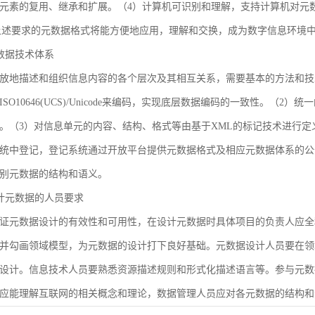
元素的复用、继承和扩展。（4）计算机可识别和理解，支持计算机对元
合上述要求的元数据格式将能方便地应用，理解和交换，成为数字信息环境
 元数据技术体系
放地描述和组织信息内容的各个层次及其相互关系，需要基本的方法和技
SO10646(UCS)/Unicode来编码，实现底层数据编码的一致性。（
。（3）对信息单元的内容、结构、格式等由基于XML的标记技术进行定
统中登记，登记系统通过开放平台提供元数据格式及相应元数据体系的公
别元数据的结构和语义。
 设计元数据的人员要求
证元数据设计的有效性和可用性，在设计元数据时具体项目的负责人应全
并勾画领域模型，为元数据的设计打下良好基础。元数据设计人员要在领
设计。信息技术人员要熟悉资源描述规则和形式化描述语言等。参与元数
应能理解互联网的相关概念和理论，数据管理人员应对各元数据的结构和