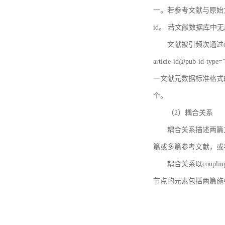
一。若参考文献与原始文献
id。 若文献数据库中
文献被引频次通过c
article-id@pub-id
一文献元数据标准格式
个。
（2）耦合关系
耦合关系描述两篇
篇或多篇参考文献，或
耦合关系以coupl
节点的元素包括两篇施