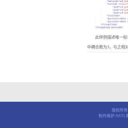
此样例描述唯一标识符为B
中耦合数为3，与之相
版权所有© 
制作维护:NST