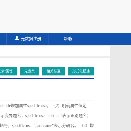
元数据注册
帮助
元素/属性
元素集
相关标准
形式化描述
ubtitle增加属性specific-use。 （2）明确属性值定
ive"表示变异题名，specific-use="distinct"表示识别题名；
"表示分辑号，specific-use="part-name"表示分辑名。 （3）增