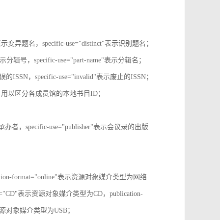
tive"表示变异题名，specific-use="distinct"表示识别题名；
-no"表示分辑号，specific-use="part-name"表示分辑名；
误的ISSN，specific-use="invalid"表示废止的ISSN；
ion-id，用以区分各成员馆的本地书目ID；
r"表示承办者，specific-use="publisher"表示会议录的出版
tion-format="online"表示资源对象媒介类型为网络
mat="CD"表示资源对象媒介类型为CD，publication-
表示表示资源对象媒介类型为USB；