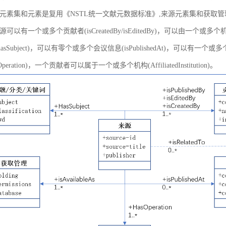
元素集和元素是复用《NSTL统一文献元数据标准》,来源元素集和获取
以有一个或多个贡献者(isCreatedBy/isEditedBy)，可以由一个或多个机
asSubject)，可以有零个或多个会议信息(isPublishedAt)，可以有一个或
peration)，一个贡献者可以属于一个或多个机构(AffiliatedInstitution)。