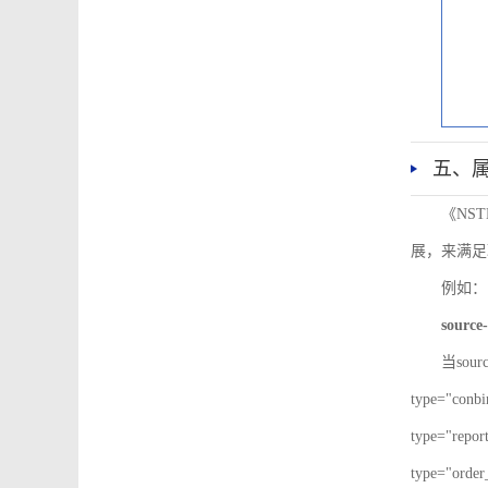
五、
《NS
展，来满足
例如：
source-
当sour
type="co
type="re
type="ord