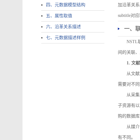
四、元数据模型结构
加沿革关系描述。
subtitle对应
五、属性取值
六、沿革关系描述
一、
七、元数据描述样例
NST
间的关联、
1. 
从文献
需要对不同
从采集
子资源有以
购的数据库
从媒介
有不同。