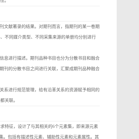
致性。
刊文献著录的结果。对期刊而言，指期刊的某一卷期
型、不同媒介类型、不同采集来源的单册均分别进行
信息进行描述。期刊品种书目也分为分散书目和融合
期刊的分散书目之间进行关联，汇聚成期刊品种融合
关系进行规范管理，给有沿革关系的资源赋予相同的
目都关联。
需求特征，设计了与其相关的6个元素集，即来源元素
素集。包括有描述性元素、辅助性元素和元素属性。其