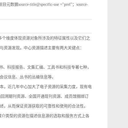
e-title@specific-use ="pref"；source-
从多个维度体现资源对象所涉及的特征属性以及它们之
与资源发现。中心资源描述主要有两大关键点：
技丛书、科技报告、文集汇编、工具书和科技专著七种，
会议信息、丛书的丛编信息等。
本，近几年中心加大了电子资源的采集力度，现有电
开通回溯期刊资源、全国开通现刊资源、成员馆捆绑订
述，从而保证资源获取的可靠性和使用的合法性。
，不同媒介类型的资源在描述信息源的选取和服务方式上各