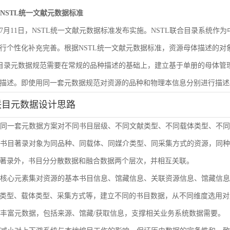
遵循NSTL统一文献元数据标准
6年7月11日，NSTL统一文献元数据标准发布实施。NSTL联合目录系统
行个性化补充完善。根据NSTL统一文献元数据标准，资源母体描述的
合目录元数据规范需要在常规的品种描述的基础上，建立基于单册的母体
描述。即使用同一套元数据规范对资源的品种和物理本信息分别进行描述
联目元数据设计思路
使用同一套元数据方案对不同书目层级、不同文献类型、不同载体类型、不
单册书目著录对象为同品种、同载体、同媒介类型、同采集方式的资源，同
著录外，书目分分散数据和融合数据两个层次，并相互关联。
通过核心元素集对资源的基本书目信息、馆藏信息、关联资源信息、馆藏信
类型、载体类型、采集方式等，建立不同的书目数据，从不同维度选用对
扩展丰富元数据，包括来源、馆藏/获取信息，支撑相关业务系统数据需要。