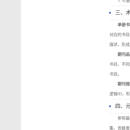
5. 
三、
单册书
对应的书目
描述，形成
期刊品
书目，不同
书目。
期刊规
逻辑ID，
四、
参照最
集、贡献者