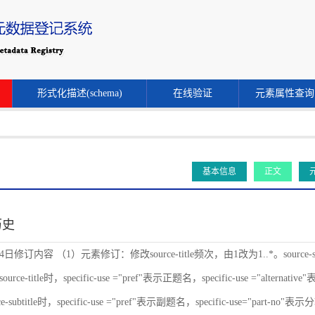
形式化描述(schema)
在线验证
元素属性查询
基本信息
正文
历史
24日修订内容 （1）元素修订：修改source-title频次，由1改为1..*。source-s
ce-title时，specific-use ="pref"表示正题名，specific-use ="alternat
-subtitle时，specific-use ="pref"表示副题名，specific-use="part-no