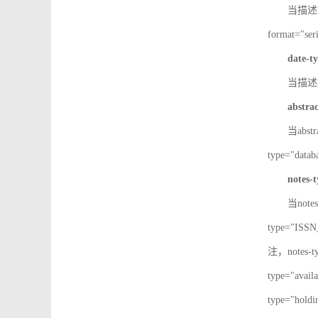
当描述IS
format="
date-t
当描述期
abstra
当abst
type="d
notes-
当note
type="IS
注，notes-
type="av
type="h