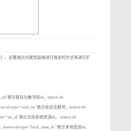
数据》，主要通过对属性取值进行限定的方式来进行扩
rate_id"表示联目分散书目id，source-id-
ce-id-type="conf_no"表示会议文献号，source-id-
type="wz_id"表示文综系统资源id， source-id-
ource-id-type="local_issue_id "表示本地签到id，