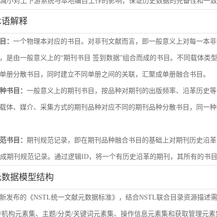
尽量减小对上下游系统与本地编目工作的影响，保证历史数据的完备性和一
术语解释
目：
一个物理本对应的书目。对非刊文献而言，即一般意义上对每一本非
，是由一般意义上的“期刊书目 签到数据”组合而成的书目。不同载体类
单册分散书目，同时建立不同单册之间的关联，汇聚成单册融合书目。
种书目：
一般意义上的期刊书目，按品种对期刊的出版频率、沿革历史等
载体、媒介、采集方式的期刊品种对应不同的期刊品种分散书目，同一种
范书目：
期刊规范记录，即在期刊品种融合书目的基础上对期刊历史沿革
形成期刊规范记录。通过逻辑ID，将一个有历史沿革的期刊，其所有的书
元数据模型结构
新发布的《NSTL统一文献元数据标准》，结合NSTL联合目录资源描述
/机构元素集、主题/分类/关键词元素集、操作信息元素集和获取管理元