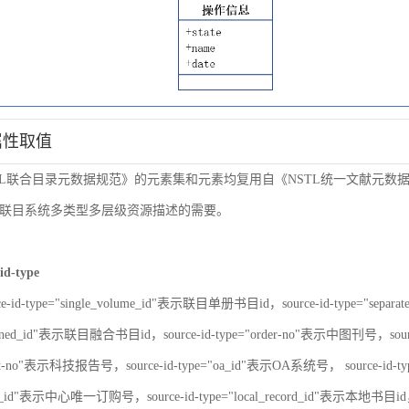
属性取值
TL联合目录元数据规范》的元素集和元素均复用自《NSTL统一文献元
联目系统多类型多层级资源描述的需要。
id-type
ce-id-type="single_volume_id"表示联目单册书目id，source-id-type="sepa
nbined_id"表示联目融合书目id，source-id-type="order-no"表示中图刊号，sour
port-no"表示科技报告号，source-id-type="oa_id"表示OA系统号， source-id-
er_id"表示中心唯一订购号，source-id-type="local_record_id"表示本地书目id，s