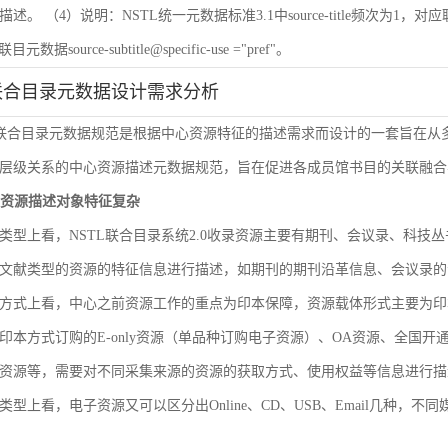
 （4）说明：NSTL统一元数据标准3.1中source-title频次为1，对应联目元数据sourc
联目元数据source-subtitle@specific-use ="pref"。
联合目录元数据设计需求分析
L联合目录元数据规范是根据中心资源特征的描述需求而设计的一套旨在
层级关系的中心资源描述元数据规范，旨在促进各成员馆书目的关联融合
文献资源描述对象特征复杂
类型上看，NSTL联合目录系统2.0收录资源主要有期刊、会议录、科
文献类型的资源的特征信息进行描述，如期刊的期刊沿革信息、会议录的
方式上看，中心之前资源工作的重点为印本保障，资源载体形式主要为印
印本方式订购的E-only资源（单品种订购电子资源）、OA资源、全国
资源等，需要对不同采集来源的资源的获取方式、使用权益等信息进行描
类型上看，电子资源又可以区分出Online、CD、USB、Email几种