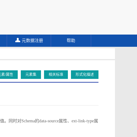
元数据注册
帮助
元素/属性
元素集
相关标准
形式化描述
对Schema的data-source属性、ext-link-type属