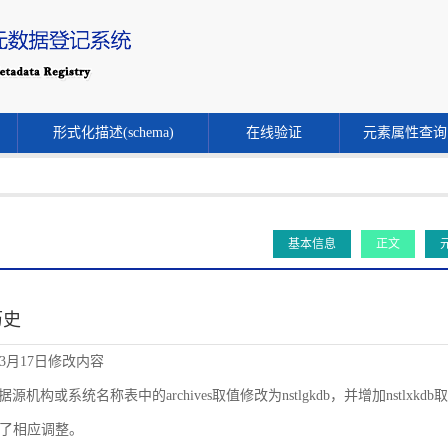
形式化描述(schema)
在线验证
元素属性查询
基本信息
正文
历史
年3月17日修改内容
源机构或系统名称表中的archives取值修改为nstlgkdb，并增加nstlxkdb取值。同时
了相应调整。