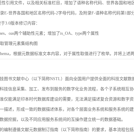
规范性引用文件，以及相关标准栏目，增加了语种名称代码、世界各国和地区名称代码（
了附录E-世界各国和地区名称代码-2字母代码，及附录F-语种名称代码第1部
较于3.0版本修订内容：
ases、oas两个辅助性元素；增加了is_OA、type两个属性
了获取管理元素集结构图
了Schema，根据元数据标准文本内容，对于属性取值进行了枚举。并将上述两
技图书文献中心（以下简称NSTL）面向全国用户提供全面的科技文献数
科技信息采集、加工、发布到服务的数字化业务流程，各个子系统相互协
准仅能满足印本时代数据库建设的需要，无法满足描述复合资源和数字资
9-2000等同ISO 3166-1）
一描述，形成一致的数据描述体系，对各个层面业务系统和服务系统的建
1-2005等同ISO 639-1）
数据挖掘，以及不同应用服务系统间的互操作建立统一的数据基础。
的编制遵循文献元数据制订指南（以下简称指南）的要求，基本流程包括