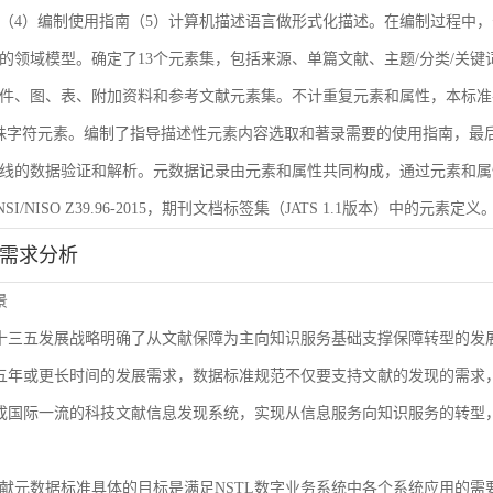
（4）编制使用指南（5）计算机描述语言做形式化描述。在编制过程中，
的领域模型。确定了13个元素集，包括来源、单篇文献、主题/分类/关键
件、图、表、附加资料和参考文献元素集。不计重复元素和属性，本标准共
殊字符元素。编制了指导描述性元素内容选取和著录需要的使用指南，最后
线的数据验证和解析。元数据记录由元素和属性共同构成，通过元素和属
I/NISO Z39.96-2015，期刊文档标签集（JATS 1.1版本）中的元素定义
能需求分析
景
L十三五发展战略明确了从文献保障为主向知识服务基础支撑保障转型的
来五年或更长时间的发展需求，数据标准规范不仅要支持文献的发现的需
建成国际一流的科技文献信息发现系统，实现从信息服务向知识服务的转型
献元数据标准具体的目标是满足NSTL数字业务系统中各个系统应用的需