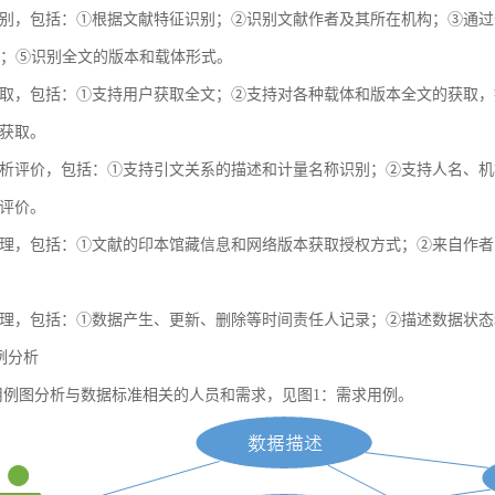
别，包括：①根据文献特征识别；②识别文献作者及其所在机构；③通过全球
献；⑤识别全文的版本和载体形式。
取，包括：①支持用户获取全文；②支持对各种载体和版本全文的获取，
获取。
析评价，包括：①支持引文关系的描述和计量名称识别；②支持人名、机
评价。
理，包括：①文献的印本馆藏信息和网络版本获取授权方式；②来自作者
理，包括：①数据产生、更新、删除等时间责任人记录；②描述数据状态
用例分析
例图分析与数据标准相关的人员和需求，见图1：需求用例。