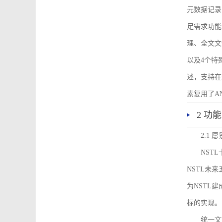
元数据记录
足需求功能
理、全文文
以及4个特
述，支持在
素复用了ANS
2 功
2.1 愿
NST
NSTL未
为NSTL
标的实现。
统一文