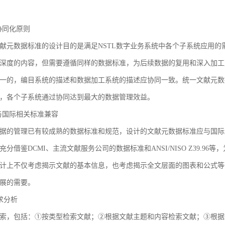
3 协同化原则
献元数据标准的设计目的是满足NSTL数字业务系统中各个子系统应用
深度的内容，但需要遵循同样的数据标准，为后续数据的复用和深入加工
一的，编目系统的描述和数据加工系统的描述应协同一致。统一文献元数
，各个子系统通过协同达到最大的数据管理效益。
4 与国际相关标准兼容
据的管理已有较成熟的数据标准和规范，设计的文献元数据标准应与国际
充分借鉴DCMI、主流文献服务公司的数据标准和ANSI/NISO Z39.
计上不仅考虑揭示文献的基本信息，也考虑揭示全文层面的图表和公式等
展的需要。
需求分析
索，包括：①按类型检索文献；②根据文献主题和内容检索文献；③根据