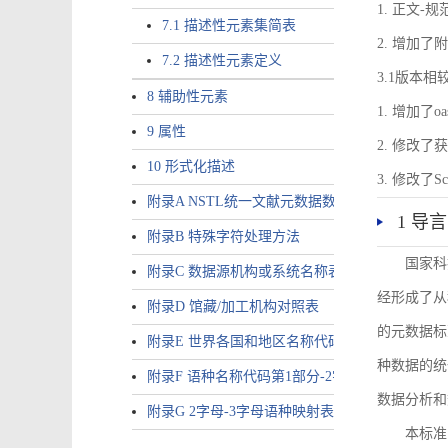
1. 正文-
7.1 描述性元素集简表
2. 增加
7.2 描述性元素定义
3.1版本相
8 辅助性元素
1. 增加了o
9 属性
2. 修改
10 形式化描述
3. 修改
附录A NSTL统一文献元数据数据唯一标识符规则
1 导言
附录B 特殊字符处理方法
国家科
附录C 数据源机构或系统名称表
经形成了从
附录D 馆藏/加工机构对照表
的元数据标
附录E 世界各国和地区名称代码-2字母代码（GB/T 265
种数据的统
附录F 语种名称代码第1部分-2字母代码（GB/T 4880.
数据分析和
附录G 2字母-3字母语种映射表
本标准