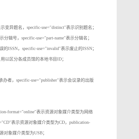
tive"表示变异题名，specific-use="distinct"表示识别题名；
-no"表示分辑号，specific-use="part-name"表示分辑名；
误的ISSN，specific-use="invalid"表示废止的ISSN；
ion-id，用以区分各成员馆的本地书目ID；
r"表示承办者，specific-use="publisher"表示会议录的出版
tion-format="online"表示资源对象媒介类型为网络
mat="CD"表示资源对象媒介类型为CD，publication-
表示表示资源对象媒介类型为USB；