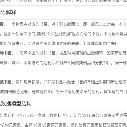
尽量减小对上下游系统与本地编目工作的影响，保证历史数据的完备性和一
术语解释
目：
一个物理本对应的书目。对非刊文献而言，即一般意义上对每一本非
，是由一般意义上的“期刊书目 签到数据”组合而成的书目。不同载体类
单册分散书目，同时建立不同单册之间的关联，汇聚成单册融合书目。
种书目：
一般意义上的期刊书目，按品种对期刊的出版频率、沿革历史等
载体、媒介、采集方式的期刊品种对应不同的期刊品种分散书目，同一种
范书目：
期刊规范记录，即在期刊品种融合书目的基础上对期刊历史沿革
形成期刊规范记录。通过逻辑ID，将一个有历史沿革的期刊，其所有的书
元数据模型结构
新发布的《NSTL统一文献元数据标准》，结合NSTL联合目录资源描述
/机构元素集、主题/分类/关键词元素集、操作信息元素集和获取管理元