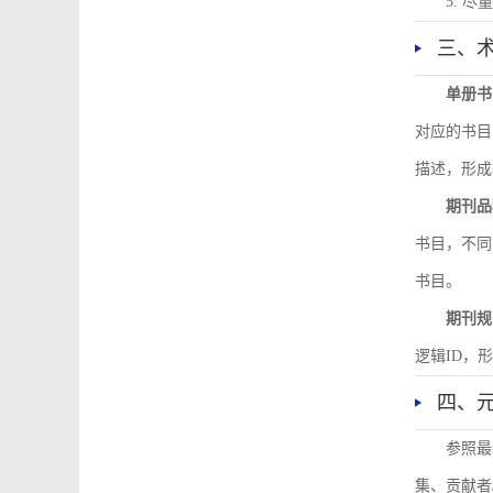
5. 
三、
单册书
对应的书目
描述，形成
期刊品
书目，不同
书目。
期刊规
逻辑ID，
四、
参照最
集、贡献者