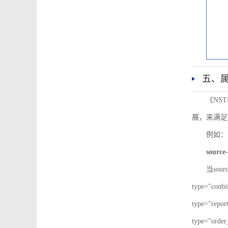
五、
《NS
展，来满足
例如：
source-
当sour
type="co
type="re
type="ord