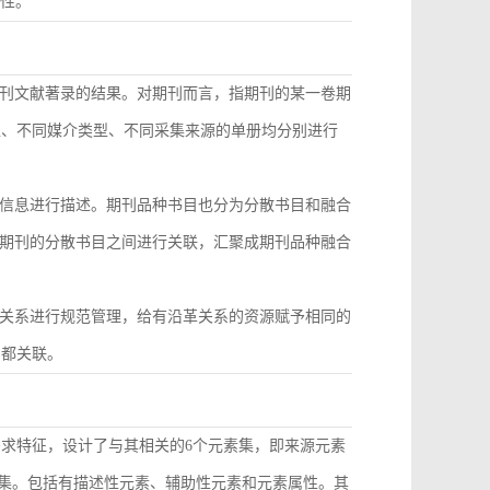
致性。
刊文献著录的结果。对期刊而言，指期刊的某一卷期
型、不同媒介类型、不同采集来源的单册均分别进行
信息进行描述。期刊品种书目也分为分散书目和融合
期刊的分散书目之间进行关联，汇聚成期刊品种融合
关系进行规范管理，给有沿革关系的资源赋予相同的
目都关联。
需求特征，设计了与其相关的6个元素集，即来源元素
素集。包括有描述性元素、辅助性元素和元素属性。其