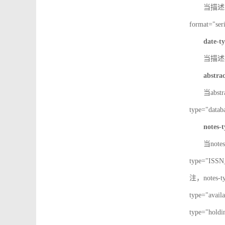
当描述IS
format="
date-t
当描述期
abstra
当abst
type="d
notes-
当note
type="IS
注，notes-
type="av
type="h