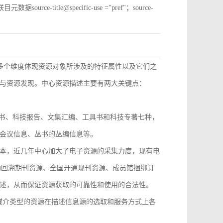
e-title@specific-use ="pref"；source-
从多个维度体现资源对象所涉及的特征属性以及它们之
与资源发现。中心资源描述主要有两大关键点：
技丛书、科技报告、文集汇编、工具书和科技专著七种，
会议信息、丛书的丛编信息等。
本，近几年中心加大了电子资源的采集力度，现有电
开通回溯期刊资源、全国开通现刊资源、成员馆捆绑订
述，从而保证资源获取的可靠性和使用的合法性。
，不同媒介类型的资源在描述信息源的选取和服务方式上各