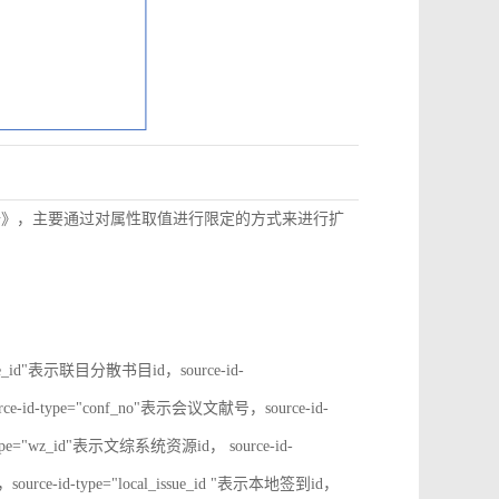
数据》，主要通过对属性取值进行限定的方式来进行扩
rate_id"表示联目分散书目id，source-id-
ce-id-type="conf_no"表示会议文献号，source-id-
type="wz_id"表示文综系统资源id， source-id-
ource-id-type="local_issue_id "表示本地签到id，