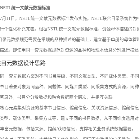
遵循NSTL统一文献元数据标准
6年7月11日，NSTL统一文献元数据标准发布实施。NSTL联合目录系统
行个性化补充完善。根据NSTL统一文献元数据标准，资源母体描述的
合目录元数据规范需要在常规的品种描述的基础上，建立基于单册的母体
描述。即使用同一套元数据规范对资源的品种和物理本信息分别进行描述
联目元数据设计思路
使用同一套元数据方案对不同书目层级、不同文献类型、不同载体类型、不
单册书目著录对象为同品种、同载体、同媒介类型、同采集方式的资源，同
著录外，书目分分散数据和融合数据两个层次，并相互关联。
通过核心元素集对资源的基本书目信息、馆藏信息、关联资源信息、馆藏信
类型、载体类型、采集方式等，建立不同的书目数据，从不同维度选用对
扩展丰富元数据，包括来源、馆藏/获取信息，支撑相关业务系统数据需要。