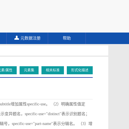
元数据注册
帮助
元素/属性
元素集
相关标准
形式化描述
ubtitle增加属性specific-use。 （2）明确属性值定
ive"表示变异题名，specific-use="distinct"表示识别题名；
"表示分辑号，specific-use="part-name"表示分辑名。 （3）增