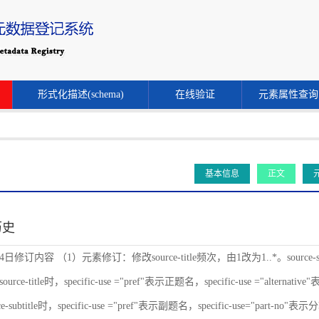
形式化描述(schema)
在线验证
元素属性查询
基本信息
正文
历史
24日修订内容 （1）元素修订：修改source-title频次，由1改为1..*。source-s
ce-title时，specific-use ="pref"表示正题名，specific-use ="alternat
-subtitle时，specific-use ="pref"表示副题名，specific-use="part-no