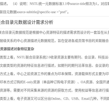
 （4）说明：NSTL统一元数据标准3.1中source-title频次为1，对应联目元数据sourc
联目元数据source-subtitle@specific-use ="pref"。
联合目录元数据设计需求分析
L联合目录元数据规范是根据中心资源特征的描述需求而设计的一套旨在
层级关系的中心资源描述元数据规范，旨在促进各成员馆书目的关联融合
文献资源描述对象特征复杂
类型上看，NSTL联合目录系统2.0收录资源主要有期刊、会议录、科
文献类型的资源的特征信息进行描述，如期刊的期刊沿革信息、会议录的
方式上看，中心之前资源工作的重点为印本保障，资源载体形式主要为印
印本方式订购的E-only资源（单品种订购电子资源）、OA资源、全国
资源等，需要对不同采集来源的资源的获取方式、使用权益等信息进行描
类型上看，电子资源又可以区分出Online、CD、USB、Email几种