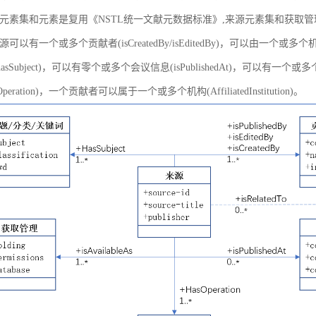
元素集和元素是复用《NSTL统一文献元数据标准》,来源元素集和获取
以有一个或多个贡献者(isCreatedBy/isEditedBy)，可以由一个或多个机
asSubject)，可以有零个或多个会议信息(isPublishedAt)，可以有一个或
peration)，一个贡献者可以属于一个或多个机构(AffiliatedInstitution)。