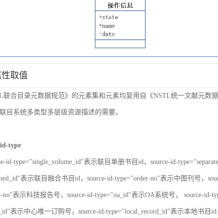
属性取值
TL联合目录元数据规范》的元素集和元素均复用自《NSTL统一文献元
联目系统多类型多层级资源描述的需要。
id-type
ce-id-type="single_volume_id"表示联目单册书目id，source-id-type="sepa
nbined_id"表示联目融合书目id，source-id-type="order-no"表示中图刊号，sour
port-no"表示科技报告号，source-id-type="oa_id"表示OA系统号， source-id-
er_id"表示中心唯一订购号，source-id-type="local_record_id"表示本地书目id，s