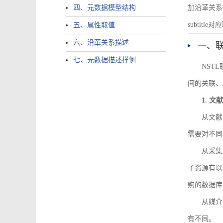
四、元数据模型结构
加沿革关系描述。
subtitle对应
五、属性取值
六、沿革关系描述
一、
七、元数据描述样例
NST
间的关联、
1. 
从文献
需要对不同
从采集
子资源有以
购的数据库
从媒介
有不同。