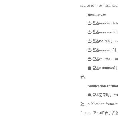
source-id-type="nst
specific-use
当描述source-title
当描述source-subti
当描述ISSN时，speci
当描述source-id
当描述volume、iss
当描述institution
者。
publication-forma
当描述记录时，publi
版，publication-fo
format="Email"表