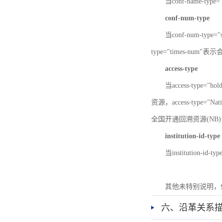
当conf-name-typ
conf-num-type
当conf-num-typ
type="times-num
access-type
当access-type="
资源，access-type="Nat
全国开通回溯资源(NB)，ac
institution-id-type
当institution-id
其他未特别说明，
六、沿革关系