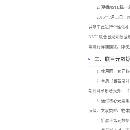
2. 遵循NSTL统
2016年7月11
并基于此进行个性化补
NSTL联合目录元数
等进行详细描述。即使
二、联目元数
1. 使用同一套
2. 单册书目著
期刊除单册著录外，书
3. 通过核心元
层级、文献类型、载体
4. 扩展丰富元