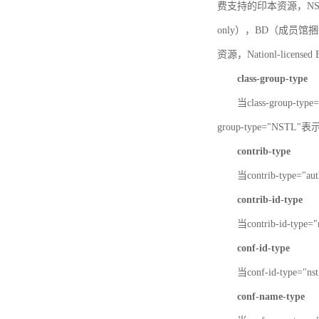
费支持的印本资源，NSTL-
only），BD（成员馆捆绑
资源，Nationl-licen
class-group-type
当class-group-
group-type="NST
contrib-type
当contrib-type="
contrib-id-type
当contrib-id-ty
conf-id-type
当conf-id-type=
conf-name-type