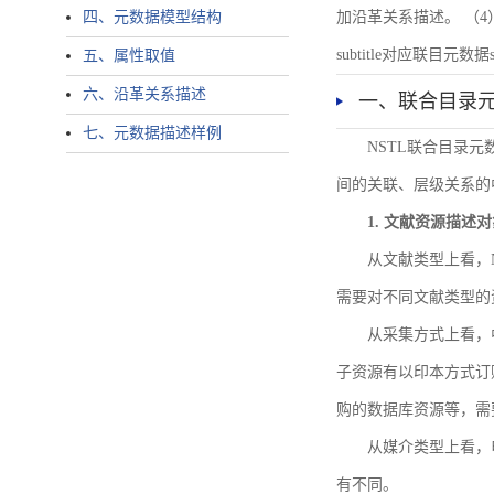
四、元数据模型结构
加沿革关系描述。 （4）说明：N
subtitle对应联目元数据sourc
五、属性取值
六、沿革关系描述
一、联合目录
七、元数据描述样例
NSTL联合目录
间的关联、层级关系的
1. 文献资源描述
从文献类型上看，
需要对不同文献类型的
从采集方式上看，
子资源有以印本方式订
购的数据库资源等，需
从媒介类型上看，电
有不同。