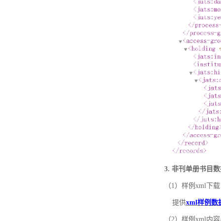
3. 非刊单册书目
（1）样例xml下载
提供
xml样例数
（2）样例xml内