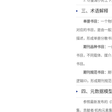
5. 尽量减小对
三、术语解释
单册书目：
一个物
对应的书目，是由一般
描述，形成单册分散书
期刊品种书目：
一
书目，不同载体、媒介
书目。
期刊规范书目：
期
逻辑ID，形成期刊规
四、元数据模
参照最新发布的《
集、贡献者/机构元素