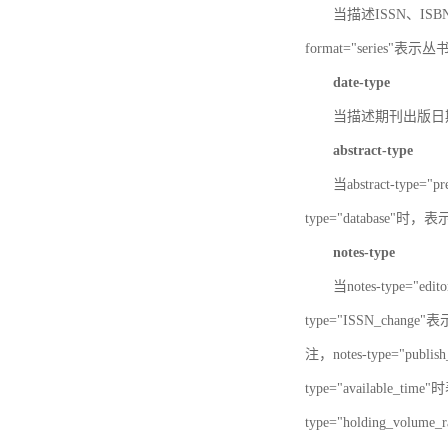
当描述ISSN、ISBN时，
format="series"表示丛
date-type
当描述期刊出版日期时，d
abstract-type
当abstract-type=
type="database"
notes-type
当notes-type="ed
type="ISSN_chang
注，notes-type="pu
type="available_
type="holding_v