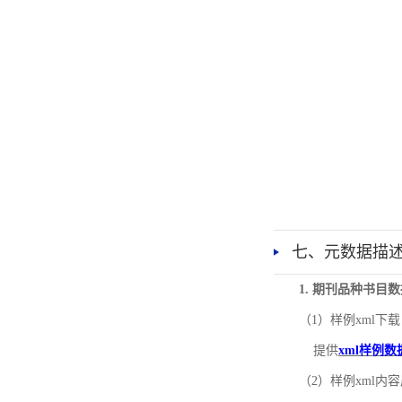
七、元数据描
1. 期刊品种书目
（1）样例xml下载
提供
xml样例数
（2）样例xml内