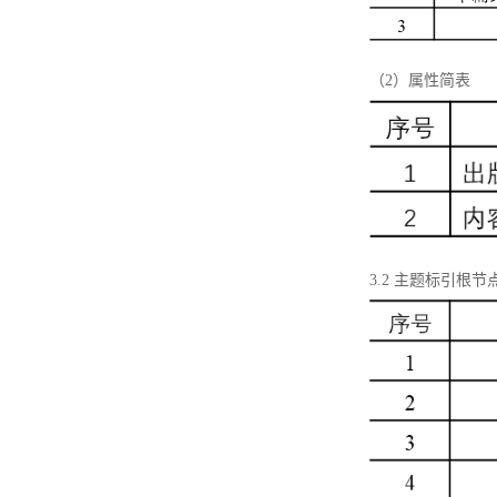
（2）属性简表
3.2 主题标引根节