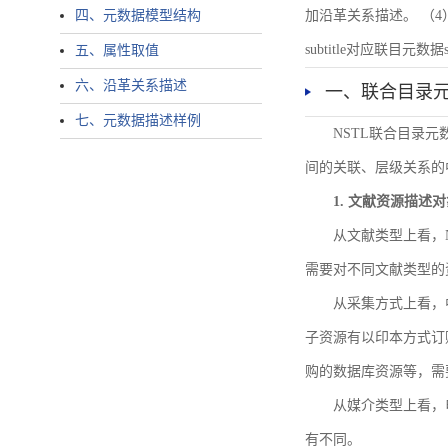
四、元数据模型结构
加沿革关系描述。 （4）说明：N
subtitle对应联目元数据sourc
五、属性取值
六、沿革关系描述
一、联合目录
七、元数据描述样例
NSTL联合目录
间的关联、层级关系的
1. 文献资源描述
从文献类型上看，
需要对不同文献类型的
从采集方式上看，
子资源有以印本方式订
购的数据库资源等，需
从媒介类型上看，电
有不同。