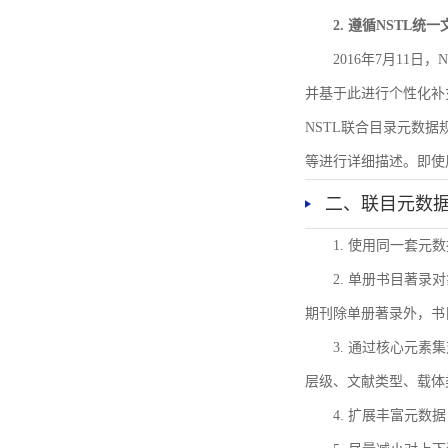
2. 遵循NSTL统
2016年7月11
并基于此进行个性化补
NSTL联合目录元数
等进行详细描述。即使
二、联目元数
1. 使用同一套
2. 单册书目著
期刊除单册著录外，书
3. 通过核心元
层级、文献类型、载体
4. 扩展丰富元