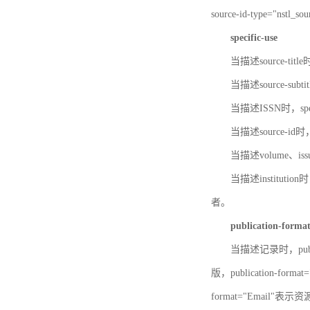
source-id-type="nst
specific-use
当描述source-title
当描述source-subti
当描述ISSN时，speci
当描述source-id
当描述volume、iss
当描述institution
者。
publication-forma
当描述记录时，publi
版，publication-fo
format="Email"表