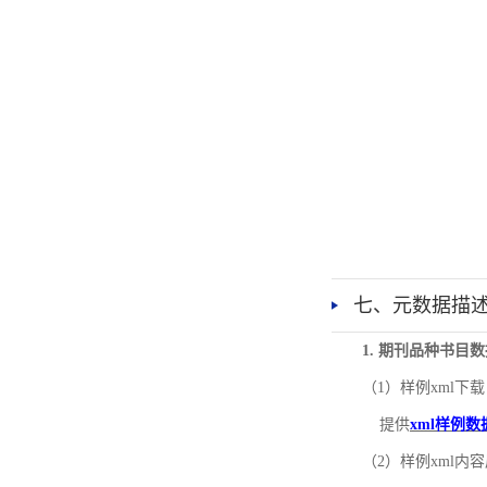
七、元数据描
1. 期刊品种书目
（1）样例xml下载
提供
xml样例数
（2）样例xml内