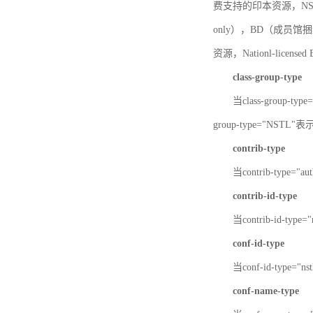
费支持的印本资源，NSTL-
only），BD（成员馆捆绑
资源，Nationl-licen
class-group-type
当class-group-
group-type="NST
contrib-type
当contrib-type="
contrib-id-type
当contrib-id-ty
conf-id-type
当conf-id-type=
conf-name-type