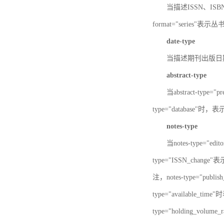
当描述ISSN、ISBN时，
format="series"表示丛
date-type
当描述期刊出版日期时，d
abstract-type
当abstract-type=
type="database"
notes-type
当notes-type="ed
type="ISSN_chang
注，notes-type="pu
type="available_
type="holding_v