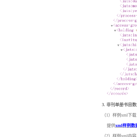
3. 非刊单册书目
（1）样例xml下载
提供
xml样例数
（2）样例xml内