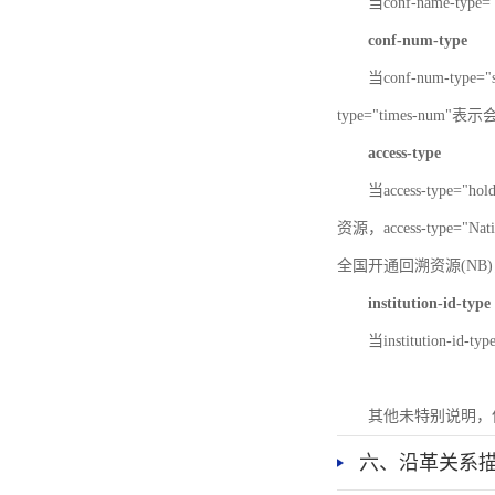
当conf-name-typ
conf-num-type
当conf-num-typ
type="times-num
access-type
当access-type="
资源，access-type="Nat
全国开通回溯资源(NB)，ac
institution-id-type
当institution-id
其他未特别说明，
六、沿革关系