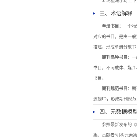
5. 尽量减小对
三、术语解释
单册书目：
一个物
对应的书目，是由一般
描述，形成单册分散书
期刊品种书目：
一
书目，不同载体、媒介
书目。
期刊规范书目：
期
逻辑ID，形成期刊规
四、元数据模
参照最新发布的《
集、贡献者/机构元素