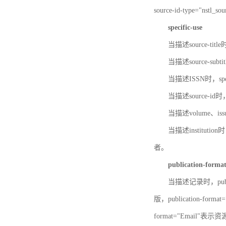
source-id-type="nst
specific-use
当描述source-title
当描述source-subti
当描述ISSN时，speci
当描述source-id
当描述volume、iss
当描述institution
者。
publication-forma
当描述记录时，publi
版，publication-fo
format="Email"表