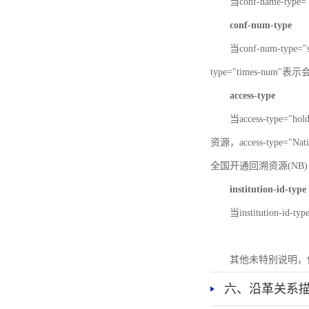
当conf-name-typ
conf-num-type
当conf-num-typ
type="times-num
access-type
当access-type="
资源，access-type="Nat
全国开通回溯资源(NB)，ac
institution-id-type
当institution-id
其他未特别说明，
六、沿革关系