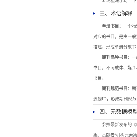
5. 尽量减小对
三、术语解释
单册书目：
一个物
对应的书目，是由一般
描述，形成单册分散书
期刊品种书目：
一
书目，不同载体、媒介
书目。
期刊规范书目：
期
逻辑ID，形成期刊规
四、元数据模
参照最新发布的《
集、贡献者/机构元素