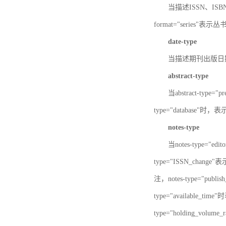
当描述ISSN、ISBN时，
format="series"表示丛
date-type
当描述期刊出版日期时，d
abstract-type
当abstract-type=
type="database"
notes-type
当notes-type="ed
type="ISSN_chang
注，notes-type="pu
type="available_
type="holding_v