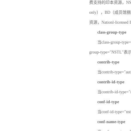
费支持的印本资源，NSTL-
only），BD（成员馆捆绑
资源，Nationl-licen
class-group-type
当class-group-
group-type="NST
contrib-type
当contrib-type="
contrib-id-type
当contrib-id-ty
conf-id-type
当conf-id-type=
conf-name-type