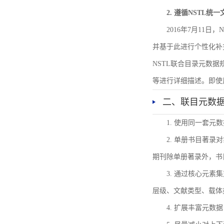
2. 遵循NSTL统
2016年7月11
并基于此进行个性化补
NSTL联合目录元数
等进行详细描述。即使
二、联目元数
1. 使用同一套
2. 单册书目著
期刊除单册著录外，书
3. 通过核心元
层级、文献类型、载体
4. 扩展丰富元