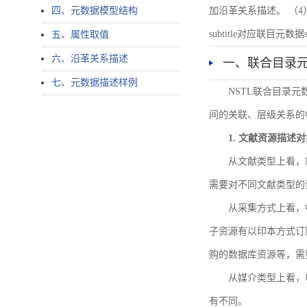
四、元数据模型结构
加沿革关系描述。 （4）说明：N
subtitle对应联目元数据sourc
五、属性取值
六、沿革关系描述
一、联合目录
七、元数据描述样例
NSTL联合目录
间的关联、层级关系的
1. 文献资源描述
从文献类型上看，
需要对不同文献类型的
从采集方式上看，
子资源有以印本方式订
购的数据库资源等，需
从媒介类型上看，电
有不同。