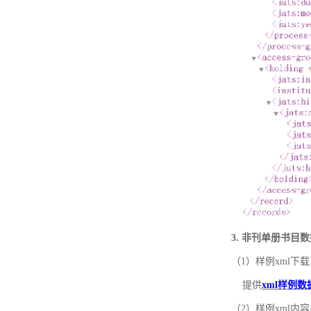
3. 非刊单册书目
（1）样例xml下载
提供
xml样例数
（2）样例xml内