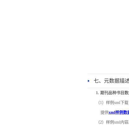
七、元数据描
1. 期刊品种书目
（1）样例xml下载
提供
xml样例数
（2）样例xml内