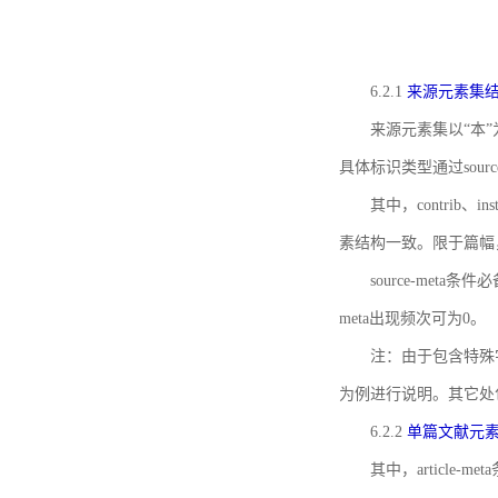
6.2.1
来源元素集
来源元素集以“本”
具体标识类型通过source
其中，contrib、
素结构一致。限于篇幅
source-meta条
meta出现频次可为0。
注：由于包含特殊字符s
为例进行说明。其它处
6.2.2
单篇文献元
其中，article-m