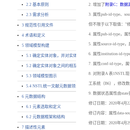
2.2 基本原则
2. 增加了
附录C：数据
3. 属性pub-id-type、so
2.3 需求分析
但不限于以下取值：”
3 规范性引用文件
4. 属性pub-id-type，
4 术语和定义
5. 属性source-id-ty
5 领域模型构建
6. 属性institution
5.1 确定实体对象，并对实体对象命名
7. 属性conf-id-ty
5.2 确定实体对象之间的相互关系，定义实体对象之间的
8. 对附录A 表1N
5.3 领域模型图示
工系统（B6），修改
5.4 NSTL统一文献元数据领域模型的验证
9. 数据状态属性由state
6 元数据结构
修订日期：2020年4月2
6.1 元素选取和定义
修订内容：属性data-
6.2 元数据框架和结构
修订日期：2020年4月2
7 描述性元素