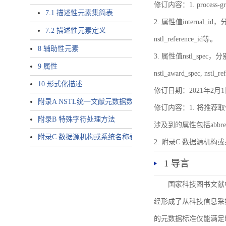
修订内容：1. proces
7.1 描述性元素集简表
2. 属性值internal_id，分别就
7.2 描述性元素定义
nstl_reference_id等。
8 辅助性元素
3. 属性值nstl_spec，分别就不同
9 属性
nstl_award_spec, nstl_
10 形式化描述
修订日期：2021年2月1
附录A NSTL统一文献元数据数据唯一标识符规则
修订内容：1. 将推荐取
附录B 特殊字符处理方法
涉及到的属性包括abbrev-typ
附录C 数据源机构或系统名称表
2. 附录C 数据源机构或系统
1 导言
国家科技图书文献
经形成了从科技信息采
的元数据标准仅能满足