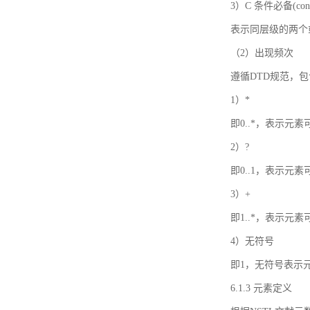
3）C 条件必备(condi
表示同层级的两个
（2）出现频次
遵循DTD规范，
1）*
即0..*，表示元
2）?
即0..1，表示元
3）+
即1..*，表示元
4）无符号
即1，无符号表示
6.1.3 元素定义