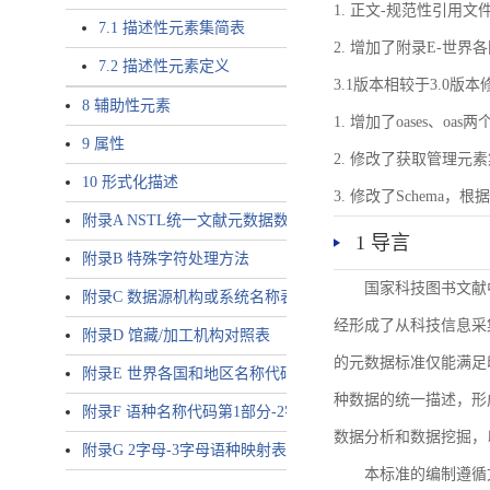
1. 正文-规范性引用文
7.1 描述性元素集简表
2. 增加了附录E-世
7.2 描述性元素定义
3.1版本相较于3.0版
8 辅助性元素
1. 增加了oases、oa
9 属性
2. 修改了获取管理元
10 形式化描述
3. 修改了Schem
附录A NSTL统一文献元数据数据唯一标识符规则
1 导言
附录B 特殊字符处理方法
国家科技图书文献
附录C 数据源机构或系统名称表
经形成了从科技信息采
附录D 馆藏/加工机构对照表
的元数据标准仅能满足
附录E 世界各国和地区名称代码-2字母代码（GB/T 2659-2000等
种数据的统一描述，形
附录F 语种名称代码第1部分-2字母代码（GB/T 4880.1-2005等同
数据分析和数据挖掘，
附录G 2字母-3字母语种映射表
本标准的编制遵循