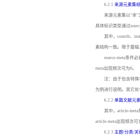
6.2.1
来源元素集
来源元素集以“本”
具体标识类型通过source
其中，contrib、
素结构一致。限于篇幅
source-meta条
meta出现频次可为0。
注：由于包含特殊字符s
为例进行说明。其它处
6.2.2
单篇文献元
其中，article-m
article-meta出现频次
6.2.3
主题/分类/