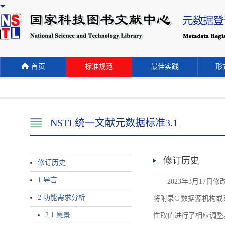
首页
标准规范
最佳实践
形式
NSTL统一文献元数据标准3.1
修订历史
修订历史
1 导言
2023年3月17日
2 功能需求分析
将附录C 数据源机构或系统名称
2.1 愿景
性取值进行了相应调整