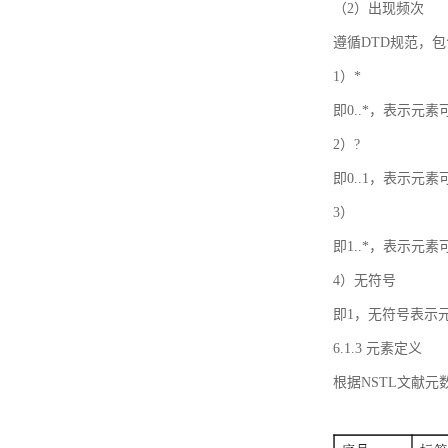
（2）出现频次
遵循DTD规范，
1）*
即0..*，表示元
2）?
即0..1，表示元
3）
即1..*，表示元
4）无符号
即1，无符号表示
6.1.3 元素定义
根据NSTL文献