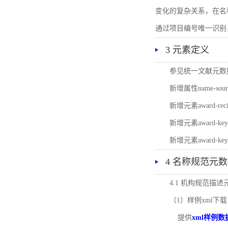
变化的复杂关系，在名
通过项目编号唯一识别
3 元素定义
参见统一文献元数
新增属性name-s
新增元素award-
新增元素award-k
新增元素award-k
4 名称规范元
4.1 机构规范描
（1）样例xml下载
提供
xml样例数