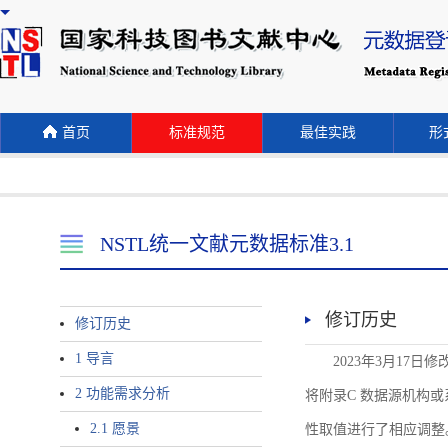
首页
标准规范
最佳实践
形式
NSTL统一文献元数据标准3.1
修订历史
修订历史
1 导言
2023年3月17日
2 功能需求分析
将附录C 数据源机构或系统名称
2.1 愿景
性取值进行了相应调整