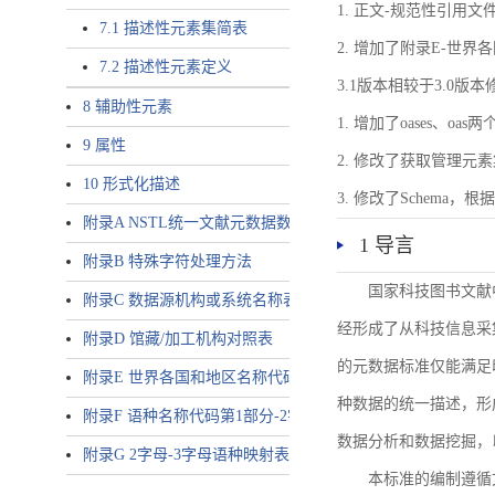
1. 正文-规范性引用文
7.1 描述性元素集简表
2. 增加了附录E-世
7.2 描述性元素定义
3.1版本相较于3.0版
8 辅助性元素
1. 增加了oases、oa
9 属性
2. 修改了获取管理元
10 形式化描述
3. 修改了Schem
附录A NSTL统一文献元数据数据唯一标识符规则
1 导言
附录B 特殊字符处理方法
国家科技图书文献
附录C 数据源机构或系统名称表
经形成了从科技信息采
附录D 馆藏/加工机构对照表
的元数据标准仅能满足
附录E 世界各国和地区名称代码-2字母代码（GB/T 2659-2000等
种数据的统一描述，形
附录F 语种名称代码第1部分-2字母代码（GB/T 4880.1-2005等同
数据分析和数据挖掘，
附录G 2字母-3字母语种映射表
本标准的编制遵循