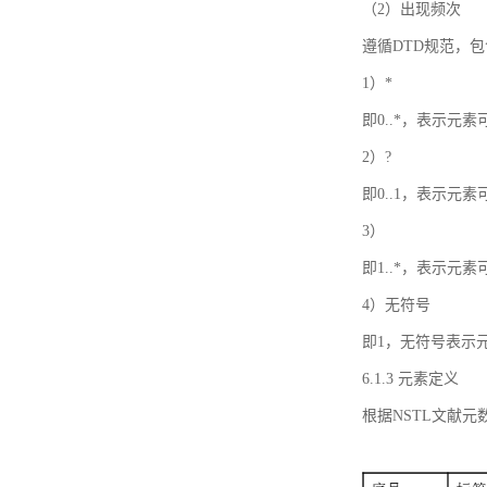
（2）出现频次
遵循DTD规范，
1）*
即0..*，表示元
2）?
即0..1，表示元
3）
即1..*，表示元
4）无符号
即1，无符号表示
6.1.3 元素定义
根据NSTL文献