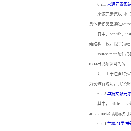
6.2.1
来源元素集
来源元素集以“本”
具体标识类型通过source
其中，contrib、
素结构一致。限于篇幅
source-meta条
meta出现频次可为0。
注：由于包含特殊字符s
为例进行说明。其它处
6.2.2
单篇文献元
其中，article-m
article-meta出现频次
6.2.3
主题/分类/