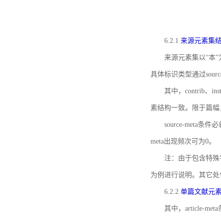
6.2.1
来源元素集
来源元素集以“本”
具体标识类型通过source
其中，contrib、
素结构一致。限于篇幅
source-meta条
meta出现频次可为0。
注：由于包含特殊字符s
为例进行说明。其它处
6.2.2
单篇文献元
其中，article-m