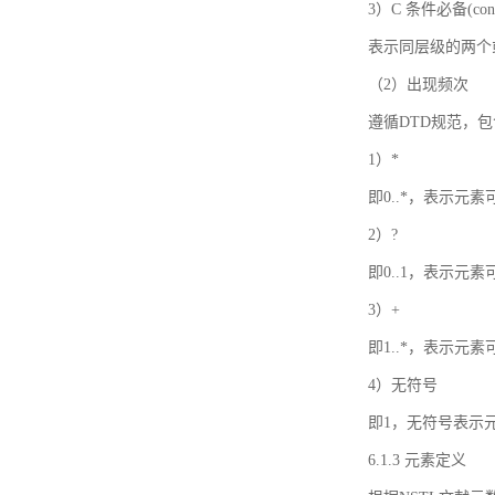
3）C 条件必备(condi
表示同层级的两个
（2）出现频次
遵循DTD规范，
1）*
即0..*，表示元
2）?
即0..1，表示元
3）+
即1..*，表示元
4）无符号
即1，无符号表示
6.1.3 元素定义