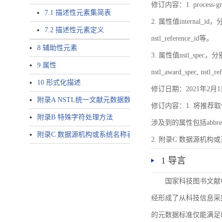
修订内容：1. proces
7.1 描述性元素集简表
2. 属性值internal_id，分别就
7.2 描述性元素定义
nstl_reference_id等。
8 辅助性元素
3. 属性值nstl_spec，分别就不同
9 属性
nstl_award_spec, nstl_
10 形式化描述
修订日期：2021年2月1
附录A NSTL统一文献元数据数据唯一标识符规则
修订内容：1. 将推荐取
附录B 特殊字符处理方法
涉及到的属性包括abbrev-typ
附录C 数据源机构或系统名称表
2. 附录C 数据源机构或系统
1 导言
国家科技图书文献
经形成了从科技信息采
的元数据标准仅能满足