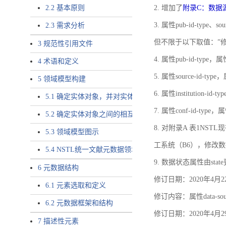
2.2 基本原则
2. 增加了
附录C：数据
3. 属性pub-id-type、so
2.3 需求分析
但不限于以下取值：”
3 规范性引用文件
4. 属性pub-id-type，
4 术语和定义
5. 属性source-id-ty
5 领域模型构建
6. 属性institution
5.1 确定实体对象，并对实体对象命名
7. 属性conf-id-ty
5.2 确定实体对象之间的相互关系，定义实体对象之间的
8. 对附录A 表1N
5.3 领域模型图示
工系统（B6），修改
5.4 NSTL统一文献元数据领域模型的验证
9. 数据状态属性由state
6 元数据结构
修订日期：2020年4月2
6.1 元素选取和定义
修订内容：属性data-
6.2 元数据框架和结构
修订日期：2020年4月2
7 描述性元素