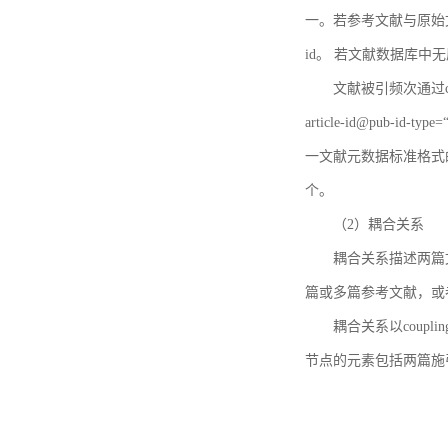
一。若参考文献与原始文献
id。 若文献数据库中
文献被引频次通过c
article-id@pub-id
一文献元数据标准格式
个。
（2）耦合关系
耦合关系描述两篇
篇或多篇参考文献，或
耦合关系以coupl
节点的元素包括两篇施