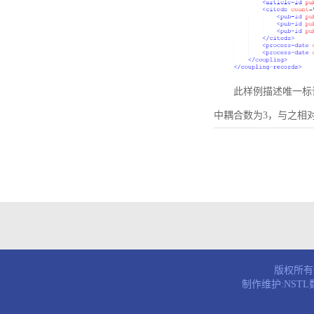
此样例描述唯一标识符为B
中耦合数为3，与之相
版权所有© 
制作维护:NST