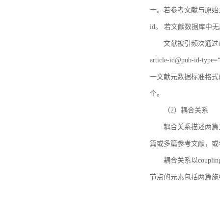
一。若参考文献与原始文献
id。 若文献数据库中
文献被引频次通过c
article-id@pub-id
一文献元数据标准格式
个。
（2）耦合关系
耦合关系描述两篇
篇或多篇参考文献，或
耦合关系以coupl
节点的元素包括两篇施