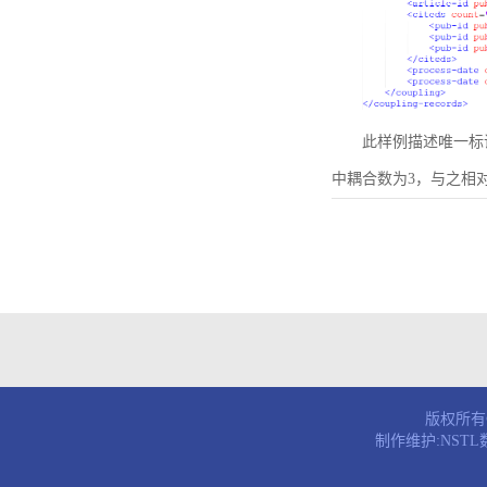
此样例描述唯一标识符为B
中耦合数为3，与之相
版权所有© 
制作维护:NST