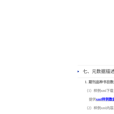
七、元数据描
1. 期刊品种书目
（1）样例xml下载
提供
xml样例数
（2）样例xml内