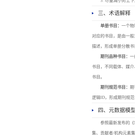
5. 尽量减小对
三、术语解释
单册书目：
一个物
对应的书目，是由一般
描述，形成单册分散书
期刊品种书目：
一
书目，不同载体、媒介
书目。
期刊规范书目：
期
逻辑ID，形成期刊规
四、元数据模
参照最新发布的《
集、贡献者/机构元素