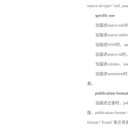
source-id-type="nst
specific-use
当描述source-title
当描述source-subti
当描述ISSN时，speci
当描述source-id
当描述volume、iss
当描述institution
者。
publication-forma
当描述记录时，publi
版，publication-fo
format="Email"表