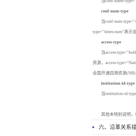
当conf-name-typ
conf-num-type
当conf-num-typ
type="times-num
access-type
当access-type="
资源，access-type="Nat
全国开通回溯资源(NB)，ac
institution-id-type
当institution-id
其他未特别说明，
六、沿革关系