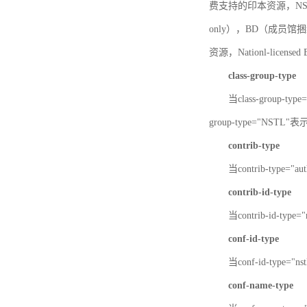
费支持的印本资源，NSTL-
only），BD（成员馆捆绑
资源，Nationl-licen
class-group-type
当class-group-
group-type="NST
contrib-type
当contrib-type="
contrib-id-type
当contrib-id-ty
conf-id-type
当conf-id-type=
conf-name-type