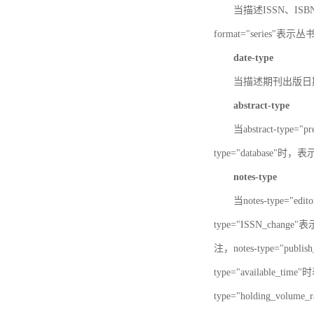
当描述ISSN、ISBN时，
format="series"表示丛
date-type
当描述期刊出版日期时，d
abstract-type
当abstract-type=
type="database"
notes-type
当notes-type="ed
type="ISSN_chang
注，notes-type="pu
type="available_
type="holding_v