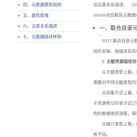
四、元数据模型结构
加沿革关系描述。 （4）说明：N
subtitle对应联目元数据sourc
五、属性取值
六、沿革关系描述
一、联合目录
七、元数据描述样例
NSTL联合目录
间的关联、层级关系的
1. 文献资源描述
从文献类型上看，
需要对不同文献类型的
从采集方式上看，
子资源有以印本方式订
购的数据库资源等，需
从媒介类型上看，电
有不同。