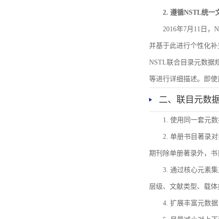
2. 遵循NSTL统
2016年7月11
并基于此进行个性化补
NSTL联合目录元数
等进行详细描述。即使
二、联目元数
1. 使用同一套
2. 单册书目著
期刊除单册著录外，书
3. 通过核心元
层级、文献类型、载体
4. 扩展丰富元