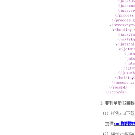
3. 非刊单册书目
（1）样例xml下载
提供
xml样例数
（2）样例xml内