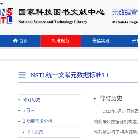
首页
标准规范
最佳实践
形式
NSTL统一文献元数据标准3.1
修订历史
修订历史
1 导言
2023年3月17日
2 功能需求分析
将附录C 数据源机构或系统名称
2.1 愿景
性取值进行了相应调整