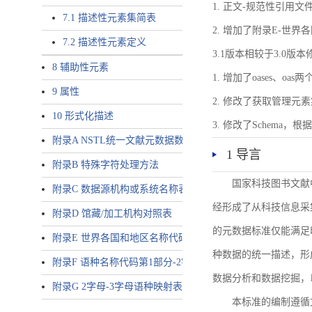
1. 正文-规范性引用文
7.1 描述性元素集简表
2. 增加了附录E-世
7.2 描述性元素定义
3.1版本相较于3.0版
8 辅助性元素
1. 增加了oases、oa
9 属性
2. 修改了获取管理元
10 形式化描述
3. 修改了Schem
附录A NSTL统一文献元数据数据唯一标识符规则
1 导言
附录B 特殊字符处理方法
国家科技图书文献
附录C 数据源机构或系统名称表
经形成了从科技信息采
附录D 馆藏/加工机构对照表
的元数据标准仅能满足
附录E 世界各国和地区名称代码-2字母代码（GB/T 2659-2000等
种数据的统一描述，形
附录F 语种名称代码第1部分-2字母代码（GB/T 4880.1-2005等同
数据分析和数据挖掘，
附录G 2字母-3字母语种映射表
本标准的编制遵循