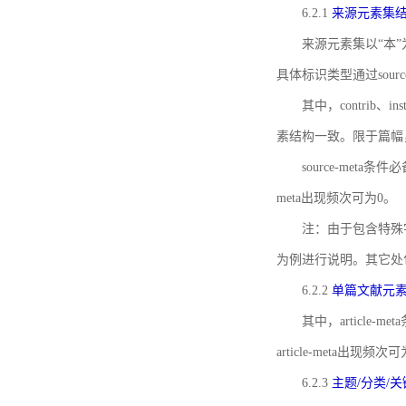
6.2.1
来源元素集
来源元素集以“本”
具体标识类型通过source
其中，contrib、
素结构一致。限于篇幅
source-meta条
meta出现频次可为0。
注：由于包含特殊字符s
为例进行说明。其它处
6.2.2
单篇文献元
其中，article-m
article-meta出现频次
6.2.3
主题/分类/