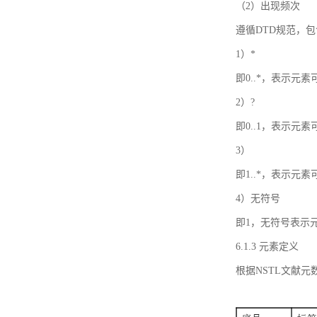
（2）出现频次
遵循DTD规范，
1）*
即0..*，表示元
2）?
即0..1，表示元
3）
即1..*，表示元
4）无符号
即1，无符号表示
6.1.3 元素定义
根据NSTL文献