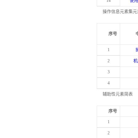
14
使
操作信息元素集元
序号
1
2
机
3
4
辅助性元素简表
序号
1
2