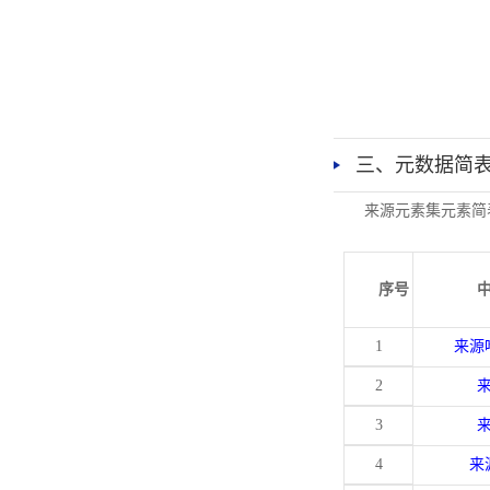
三、元数据简
来源元素集元素简
序号
1
来源
2
3
4
来