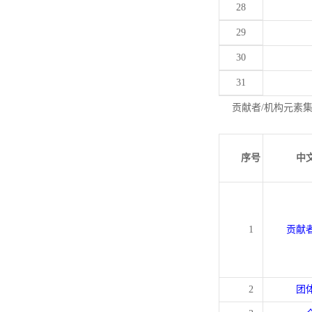
28
29
30
31
贡献者/机构元素
序号
中
1
贡献
2
团