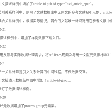
描述样例中增加了article-id pub-id-type="nstl_article_spec"。
被引关系样例中，删除了文献数据库中无原文的参考文献被引示例，article
耦合关系样例中，根据实际情况，耦合的文献唯一标识符用在参考文献中
2-21
描述样例中，增加了样例数据下载入口。
2-22
用反馈与实际数据处理需求，将ref-list出现频次与统一文献元数据标准3.
2-7
归一关系计算是引文关系计算的中间过程，不做数据交互。
文描述元数据结构图中增加了article-id-group。
修订了数据描述样例。
0-28
元数据增加了process-group元素集。