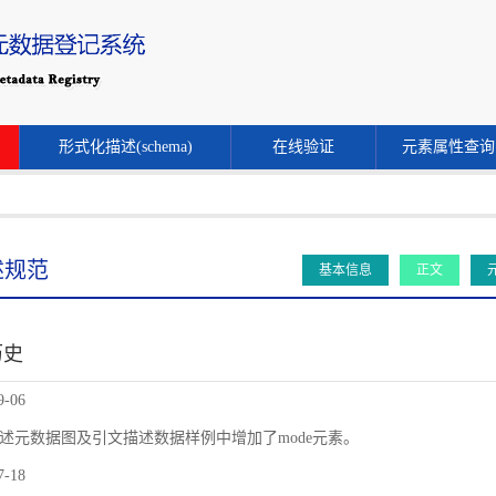
形式化描述(schema)
在线验证
元素属性查询
述规范
基本信息
正文
历史
9-06
述元数据图及引文描述数据样例中增加了mode元素。
7-18