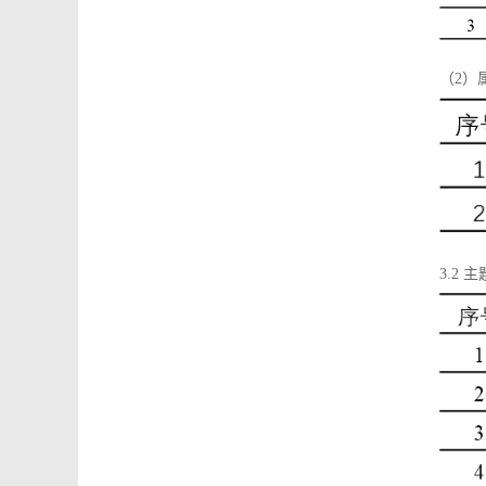
（2）
3.2