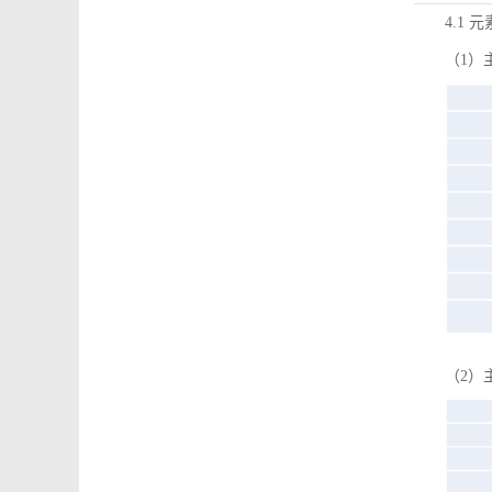
4.1 
（1）
（2）