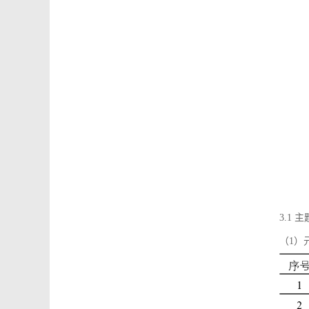
3.1
（1）