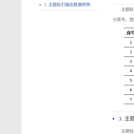
5. 主题标引输出数据样例
主题标
分类号、馆
3. 
主题标