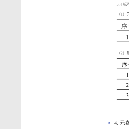
3.4
（1）
（2）
4. 