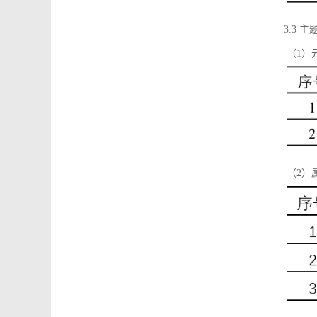
3.3 主
（1）
（2）