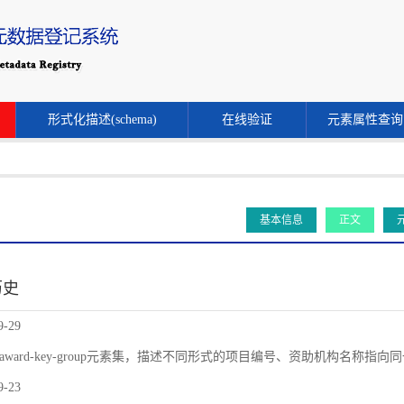
形式化描述(schema)
在线验证
元素属性查询
基本信息
正文
历史
9-29
award-key-group元素集，描述不同形式的项目编号、资助机构名称指
9-23