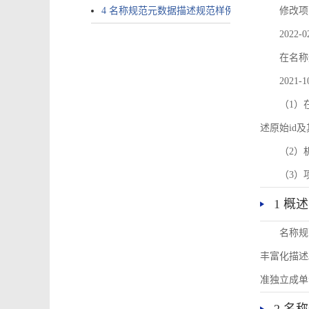
4 名称规范元数据描述规范样例
修改项
2022-0
在名称
2021-1
（1）在
述原始id
（2）
（3）
1 概述
名称规
丰富化描述
准独立成单