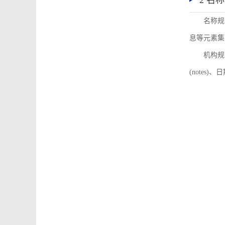
2 名
名称规
息等元素集
机构规
(notes)、