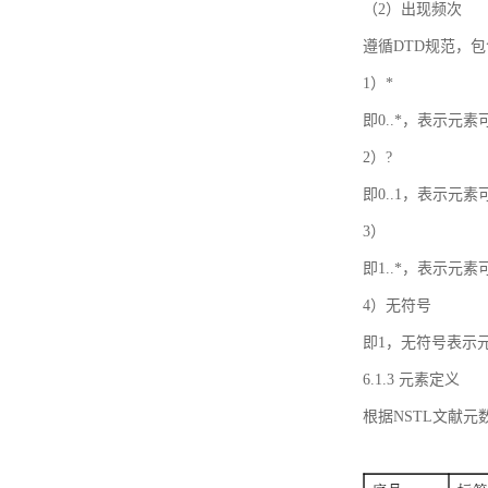
（2）出现频次
遵循DTD规范，
1）*
即0..*，表示元
2）?
即0..1，表示元
3）
即1..*，表示元
4）无符号
即1，无符号表示
6.1.3 元素定义
根据NSTL文献