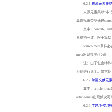
6.2.1
来源元素集
来源元素集以“本”
具体标识类型通过source
其中，contrib、
素结构一致。限于篇幅
source-meta条
meta出现频次可为0。
注：由于包含特殊字符s
为例进行说明。其它处
6.2.2
单篇文献元
其中，article-m
article-meta出现频次
6.2.3
主题/分类/