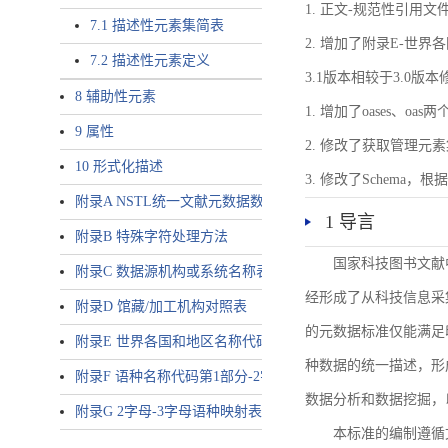
1. 正文-规范性引用文
7.1 描述性元素集简表
2. 增加了附录E-世
7.2 描述性元素定义
3.1版本相较于3.0版
8 辅助性元素
1. 增加了oases、oa
9 属性
2. 修改了获取管理元
10 形式化描述
3. 修改了Schem
附录A NSTL统一文献元数据数据唯一标识符规则
1 导言
附录B 特殊字符处理方法
国家科技图书文献
附录C 数据源机构或系统名称表
经形成了从科技信息采
附录D 馆藏/加工机构对照表
的元数据标准仅能满足
附录E 世界各国和地区名称代码-2字母代码（GB/T 2659-2000等
种数据的统一描述，形
附录F 语种名称代码第1部分-2字母代码（GB/T 4880.1-2005等同
数据分析和数据挖掘，
附录G 2字母-3字母语种映射表
本标准的编制遵循