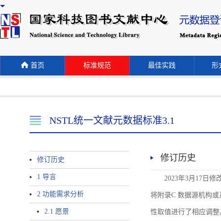
首页
标准规范
最佳实践
形式
NSTL统一文献元数据标准3.1
修订历史
修订历史
1 导言
2023年3月17日
2 功能需求分析
将附录C 数据源机构或系统名称
2.1 愿景
性取值进行了相应调整