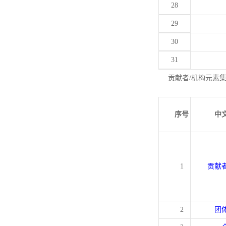
28
29
30
31
贡献者/机构元素
序号
中
1
贡献
2
团