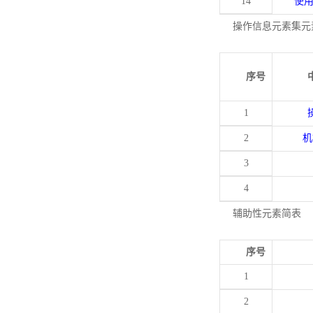
14
使
操作信息元素集元
序号
1
2
机
3
4
辅助性元素简表
序号
1
2