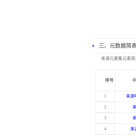
三、元数据简
来源元素集元素简
序号
1
来源
2
3
4
来