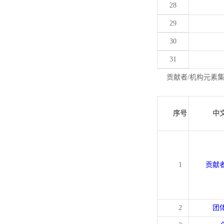
28
29
30
31
贡献者/机构元素
序号
中
1
贡献
2
团