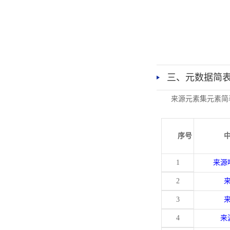
三、元数据简
来源元素集元素简
序号
1
来源
2
3
4
来