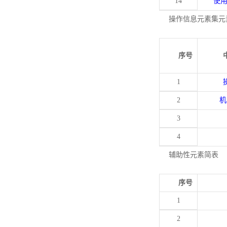
14
使
操作信息元素集元
序号
1
2
机
3
4
辅助性元素简表
序号
1
2