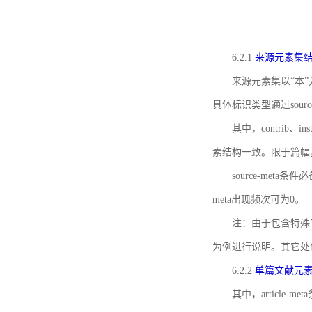
6.2.1
来源元素集
来源元素集以“本”
具体标识类型通过source
其中，contrib、
素结构一致。限于篇幅
source-meta条
meta出现频次可为0。
注：由于包含特殊字符s
为例进行说明。其它处
6.2.2
单篇文献元
其中，article-m