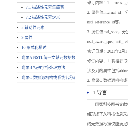
修订内容：1. proces
7.1 描述性元素集简表
2. 属性值internal_id，分别就
7.2 描述性元素定义
nstl_reference_id等。
8 辅助性元素
3. 属性值nstl_spec，分别就不同
9 属性
nstl_award_spec, nstl_
10 形式化描述
修订日期：2021年2月1
附录A NSTL统一文献元数据数据唯一标识符规则
修订内容：1. 将推荐取
附录B 特殊字符处理方法
涉及到的属性包括abbrev-typ
附录C 数据源机构或系统名称表
2. 附录C 数据源机构或系统
1 导言
国家科技图书文献
经形成了从科技信息采
的元数据标准仅能满足