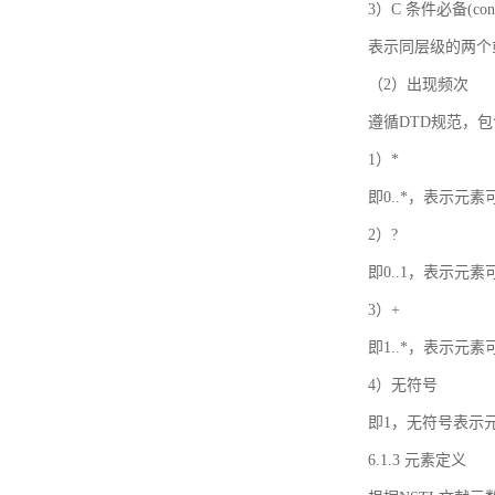
3）C 条件必备(condi
表示同层级的两个
（2）出现频次
遵循DTD规范，
1）*
即0..*，表示元
2）?
即0..1，表示元
3）+
即1..*，表示元
4）无符号
即1，无符号表示
6.1.3 元素定义