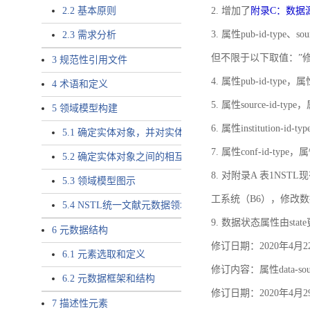
2.2 基本原则
2. 增加了
附录C：数据
3. 属性pub-id-type、so
2.3 需求分析
但不限于以下取值：”
3 规范性引用文件
4. 属性pub-id-type，
4 术语和定义
5. 属性source-id-ty
5 领域模型构建
6. 属性institution
5.1 确定实体对象，并对实体对象命名
7. 属性conf-id-ty
5.2 确定实体对象之间的相互关系，定义实体对象之间的
8. 对附录A 表1N
5.3 领域模型图示
工系统（B6），修改
5.4 NSTL统一文献元数据领域模型的验证
9. 数据状态属性由state
6 元数据结构
修订日期：2020年4月2
6.1 元素选取和定义
修订内容：属性data-
6.2 元数据框架和结构
修订日期：2020年4月2
7 描述性元素