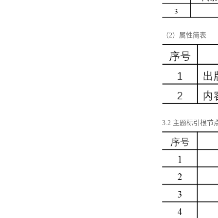
（2）属性简表
3.2 主题标引根节