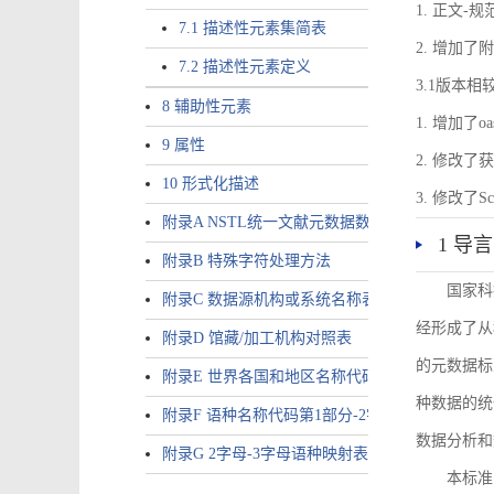
1. 正文-
7.1 描述性元素集简表
2. 增加
7.2 描述性元素定义
3.1版本相
8 辅助性元素
1. 增加了o
9 属性
2. 修改
10 形式化描述
3. 修改
附录A NSTL统一文献元数据数据唯一标识符规则
1 导言
附录B 特殊字符处理方法
国家科
附录C 数据源机构或系统名称表
经形成了从
附录D 馆藏/加工机构对照表
的元数据标
附录E 世界各国和地区名称代码-2字母代码（GB/T 265
种数据的统
附录F 语种名称代码第1部分-2字母代码（GB/T 4880.
数据分析和
附录G 2字母-3字母语种映射表
本标准