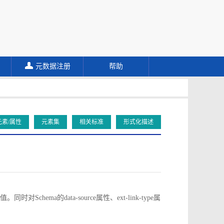
元数据注册
帮助
元素/属性
元素集
相关标准
形式化描述
对Schema的data-source属性、ext-link-type属