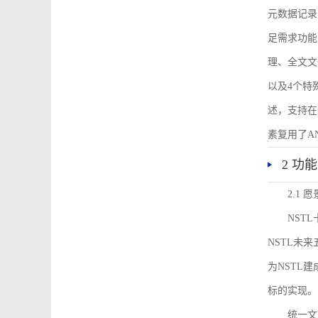
元数据记录
足需求功能
理、全文文
以及4个特
述，支持在
素复用了ANS
2 功
2.1 愿
NST
NSTL未
为NSTL
标的实现。
统一文