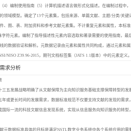
（4）编制使用指南（5）计算机描述语言做形式化描述。在编制过程中，
的领域模型。确定了13个元素集，包括来源、单篇文献、主题/分类/关键
件、图、表、附加资料和参考文献元素集。不计重复元素和属性，本标准共
殊字符元素。编制了指导描述性元素内容选取和著录需要的使用指南，最后
线的数据验证和解析。元数据记录由元素和属性共同构成，通过元素和属
I/NISO Z39.96-2015，期刊文档标签集（JATS 1.1版本）中的元素定义
能需求分析
景
L十三五发展战略明确了从文献保障为主向知识服务基础支撑保障转型的
来五年或更长时间的发展需求，数据标准规范不仅要支持文献的发现的需
建成国际一流的科技文献信息发现系统，实现从信息服务向知识服务的转型
献元数据标准具体的目标是满足NSTL数字业务系统中各个系统应用的需