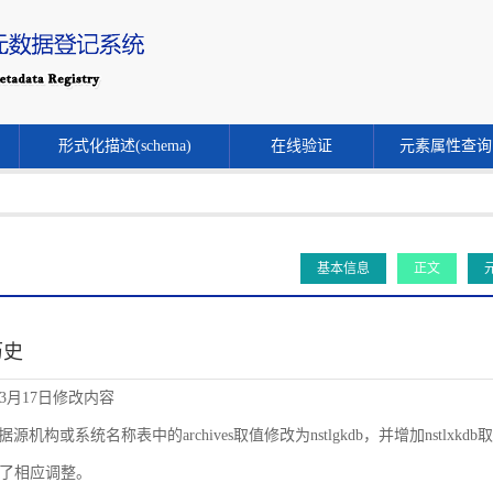
形式化描述(schema)
在线验证
元素属性查询
基本信息
正文
历史
年3月17日修改内容
源机构或系统名称表中的archives取值修改为nstlgkdb，并增加nstlxkdb取值。同时
了相应调整。