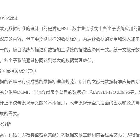
3 协同化原则
献元数据标准的设计目的是满足NSTL数字业务系统中各个子系统应用
深度的内容，但需要遵循同样的数据标准，为后续数据的复用和深入加工
一的，编目系统的描述和数据加工系统的描述应协同一致。统一文献元数
，各个子系统通过协同达到最大的数据管理效益。
4 与国际相关标准兼容
据的管理已有较成熟的数据标准和规范，设计的文献元数据标准应与国际
充分借鉴DCMI、主流文献服务公司的数据标准和ANSI/NISO Z39.
计上不仅考虑揭示文献的基本信息，也考虑揭示全文层面的图表和公式等
展的需要。
需求分析
索，包括：①按类型检索文献；②根据文献主题和内容检索文献；③根据