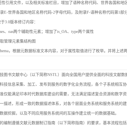
规范性引用文件，以及相关标准栏目，增加了语种名称代码、世界各国和地区名称代码（
了附录E-世界各国和地区名称代码-2字母代码，及附录F-语种名称代码第1部
较于3.0版本修订内容：
ases、oas两个辅助性元素；增加了is_OA、type两个属性
了获取管理元素集结构图
了Schema，根据元数据标准文本内容，对于属性取值进行了枚举。并将上述两
技图书文献中心（以下简称NSTL）面向全国用户提供全面的科技文献数
科技信息采集、加工、发布到服务的数字化业务流程，各个子系统相互协
准仅能满足印本时代数据库建设的需要，无法满足描述复合资源和数字资
9-2000等同ISO 3166-1）
一描述，形成一致的数据描述体系，对各个层面业务系统和服务系统的建
1-2005等同ISO 639-1）
数据挖掘，以及不同应用服务系统间的互操作建立统一的数据基础。
的编制遵循文献元数据制订指南（以下简称指南）的要求，基本流程包括