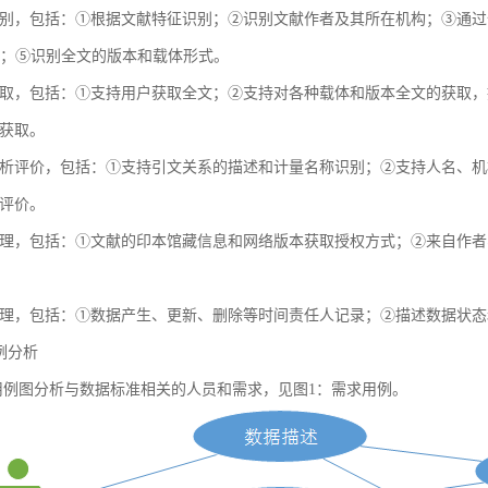
别，包括：①根据文献特征识别；②识别文献作者及其所在机构；③通过全球
献；⑤识别全文的版本和载体形式。
取，包括：①支持用户获取全文；②支持对各种载体和版本全文的获取，
获取。
析评价，包括：①支持引文关系的描述和计量名称识别；②支持人名、机
评价。
理，包括：①文献的印本馆藏信息和网络版本获取授权方式；②来自作者
理，包括：①数据产生、更新、删除等时间责任人记录；②描述数据状态
用例分析
例图分析与数据标准相关的人员和需求，见图1：需求用例。