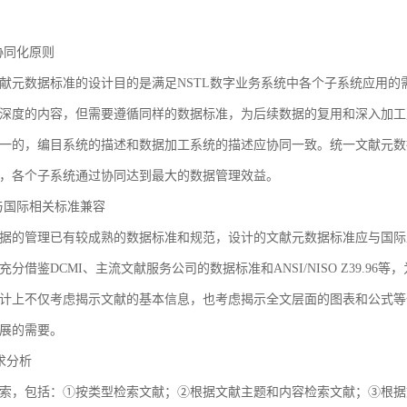
3 协同化原则
献元数据标准的设计目的是满足NSTL数字业务系统中各个子系统应用
深度的内容，但需要遵循同样的数据标准，为后续数据的复用和深入加工
一的，编目系统的描述和数据加工系统的描述应协同一致。统一文献元数
，各个子系统通过协同达到最大的数据管理效益。
4 与国际相关标准兼容
据的管理已有较成熟的数据标准和规范，设计的文献元数据标准应与国际
充分借鉴DCMI、主流文献服务公司的数据标准和ANSI/NISO Z39.
计上不仅考虑揭示文献的基本信息，也考虑揭示全文层面的图表和公式等
展的需要。
需求分析
索，包括：①按类型检索文献；②根据文献主题和内容检索文献；③根据