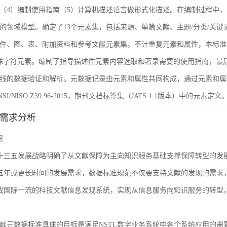
（4）编制使用指南（5）计算机描述语言做形式化描述。在编制过程中，
的领域模型。确定了13个元素集，包括来源、单篇文献、主题/分类/关键
件、图、表、附加资料和参考文献元素集。不计重复元素和属性，本标准共
殊字符元素。编制了指导描述性元素内容选取和著录需要的使用指南，最后
线的数据验证和解析。元数据记录由元素和属性共同构成，通过元素和属
I/NISO Z39.96-2015，期刊文档标签集（JATS 1.1版本）中的元素定义
能需求分析
景
L十三五发展战略明确了从文献保障为主向知识服务基础支撑保障转型的
来五年或更长时间的发展需求，数据标准规范不仅要支持文献的发现的需
建成国际一流的科技文献信息发现系统，实现从信息服务向知识服务的转型
献元数据标准具体的目标是满足NSTL数字业务系统中各个系统应用的需