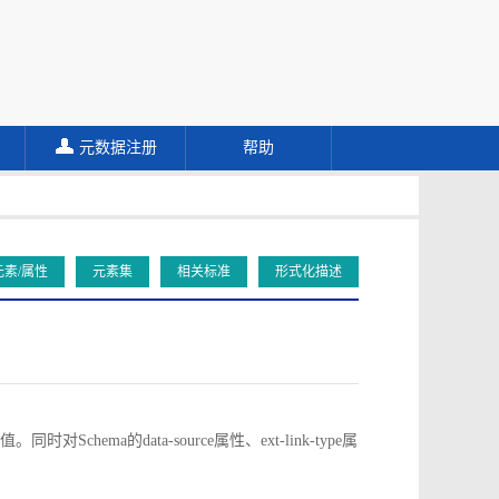
元数据注册
帮助
元素/属性
元素集
相关标准
形式化描述
对Schema的data-source属性、ext-link-type属