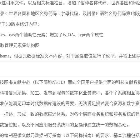
规范性引用文件，以及相关标准栏目，增加了语种名称代码、世界各国和地区名称代码（
了附录E-世界各国和地区名称代码-2字母代码，及附录F-语种名称代码第1部
较于3.0版本修订内容：
ases、oas两个辅助性元素；增加了is_OA、type两个属性
了获取管理元素集结构图
了Schema，根据元数据标准文本内容，对于属性取值进行了枚举。并将上述两
技图书文献中心（以下简称NSTL）面向全国用户提供全面的科技文献数
科技信息采集、加工、发布到服务的数字化业务流程，各个子系统相互协
准仅能满足印本时代数据库建设的需要，无法满足描述复合资源和数字资
9-2000等同ISO 3166-1）
一描述，形成一致的数据描述体系，对各个层面业务系统和服务系统的建
1-2005等同ISO 639-1）
数据挖掘，以及不同应用服务系统间的互操作建立统一的数据基础。
的编制遵循文献元数据制订指南（以下简称指南）的要求，基本流程包括