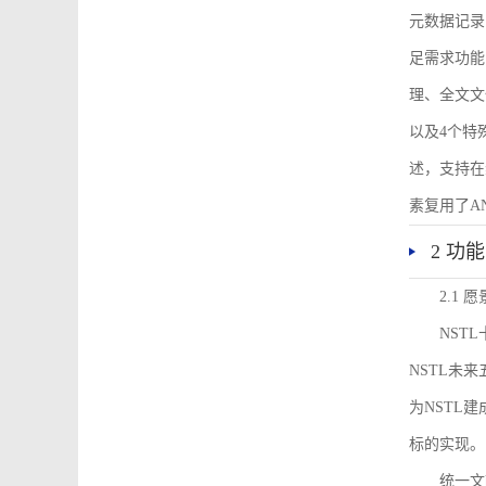
元数据记录
足需求功能
理、全文文
以及4个特
述，支持在
素复用了ANS
2 功
2.1 愿
NST
NSTL未
为NSTL
标的实现。
统一文