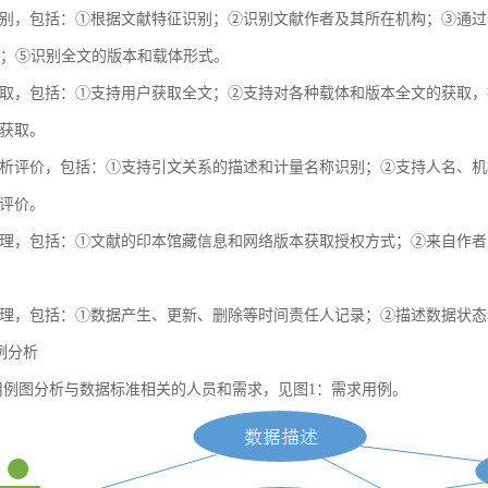
别，包括：①根据文献特征识别；②识别文献作者及其所在机构；③通过全球
献；⑤识别全文的版本和载体形式。
取，包括：①支持用户获取全文；②支持对各种载体和版本全文的获取，
获取。
析评价，包括：①支持引文关系的描述和计量名称识别；②支持人名、机
评价。
理，包括：①文献的印本馆藏信息和网络版本获取授权方式；②来自作者
理，包括：①数据产生、更新、删除等时间责任人记录；②描述数据状态
用例分析
例图分析与数据标准相关的人员和需求，见图1：需求用例。