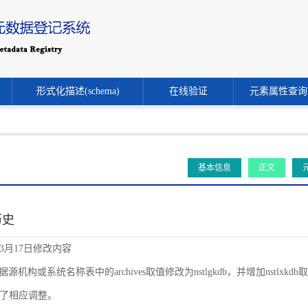
形式化描述(schema)
在线验证
元素属性查询
基本信息
正文
历史
年3月17日修改内容
源机构或系统名称表中的archives取值修改为nstlgkdb，并增加nstlxkdb取值。同时
了相应调整。