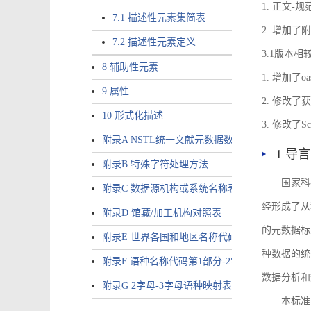
1. 正文-
7.1 描述性元素集简表
2. 增加
7.2 描述性元素定义
3.1版本相
8 辅助性元素
1. 增加了o
9 属性
2. 修改
10 形式化描述
3. 修改
附录A NSTL统一文献元数据数据唯一标识符规则
1 导言
附录B 特殊字符处理方法
国家科
附录C 数据源机构或系统名称表
经形成了从
附录D 馆藏/加工机构对照表
的元数据标
附录E 世界各国和地区名称代码-2字母代码（GB/T 265
种数据的统
附录F 语种名称代码第1部分-2字母代码（GB/T 4880.
数据分析和
附录G 2字母-3字母语种映射表
本标准