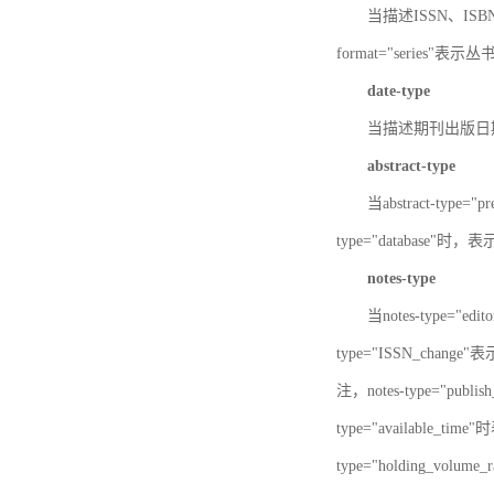
当描述ISSN、ISBN时，
format="series"表示丛
date-type
当描述期刊出版日期时，d
abstract-type
当abstract-type=
type="database"
notes-type
当notes-type="ed
type="ISSN_chang
注，notes-type="pu
type="available_
type="holding_v