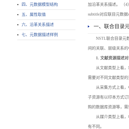
四、元数据模型结构
加沿革关系描述。 （4）说明：N
subtitle对应联目元数据sourc
五、属性取值
六、沿革关系描述
一、联合目录
七、元数据描述样例
NSTL联合目录
间的关联、层级关系的
1. 文献资源描述
从文献类型上看，
需要对不同文献类型的
从采集方式上看，
子资源有以印本方式订
购的数据库资源等，需
从媒介类型上看，电
有不同。