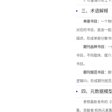
5. 尽量减小对
三、术语解释
单册书目：
一个物
对应的书目，是由一般
描述，形成单册分散书
期刊品种书目：
一
书目，不同载体、媒介
书目。
期刊规范书目：
期
逻辑ID，形成期刊规
四、元数据模
参照最新发布的《
集、贡献者/机构元素