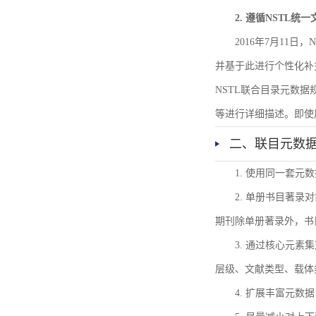
2. 遵循NSTL统
2016年7月11
并基于此进行个性化补
NSTL联合目录元数
等进行详细描述。即使
二、联目元数
1. 使用同一套
2. 单册书目著
期刊除单册著录外，书
3. 通过核心元
层级、文献类型、载体
4. 扩展丰富元