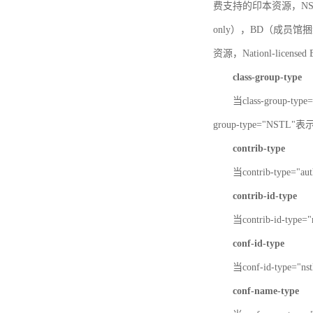
费支持的印本资源，NSTL-
only），BD（成员馆捆绑
资源，Nationl-licen
class-group-type
当class-group-
group-type="NST
contrib-type
当contrib-type="
contrib-id-type
当contrib-id-ty
conf-id-type
当conf-id-type=
conf-name-type