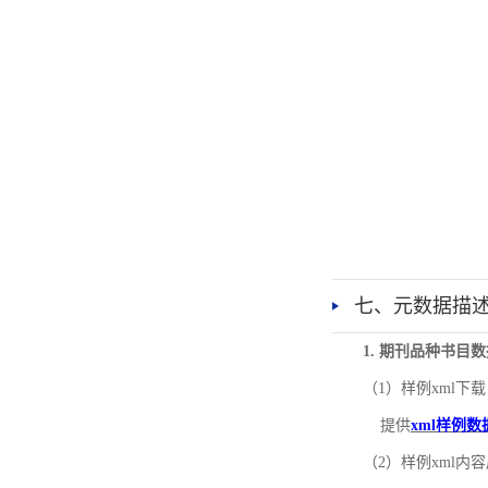
七、元数据描
1. 期刊品种书目
（1）样例xml下载
提供
xml样例数
（2）样例xml内