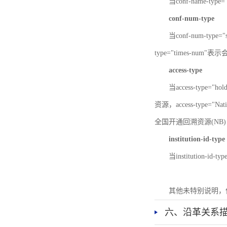
当conf-name-typ
conf-num-type
当conf-num-typ
type="times-num
access-type
当access-type="
资源，access-type="Nat
全国开通回溯资源(NB)，ac
institution-id-type
当institution-id
其他未特别说明，
六、沿革关系