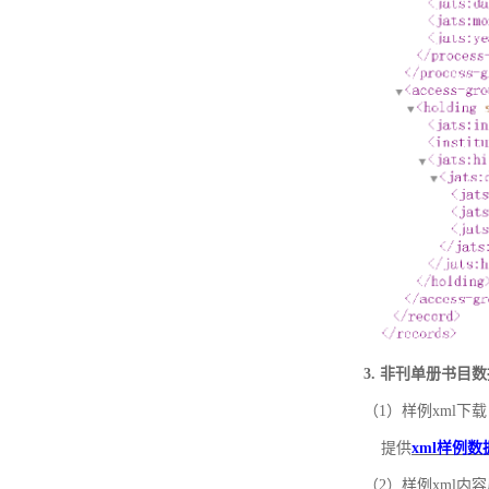
3. 非刊单册书目
（1）样例xml下载
提供
xml样例数
（2）样例xml内