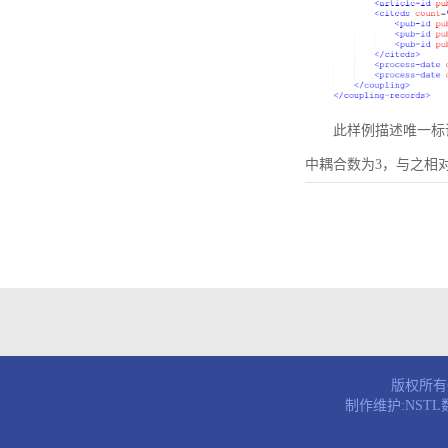
此样例描述唯一标识符为B
中耦合数为3，与之相
版权所有© 
制作维护:NST