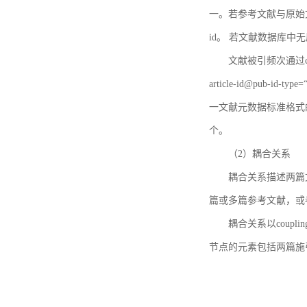
一。若参考文献与原始文献
id。 若文献数据库中
文献被引频次通过c
article-id@pub-id
一文献元数据标准格式
个。
（2）耦合关系
耦合关系描述两篇
篇或多篇参考文献，或
耦合关系以coupl
节点的元素包括两篇施