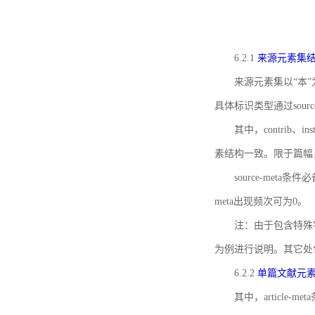
6.2.1
来源元素集
来源元素集以“本”
具体标识类型通过source
其中，contrib、
素结构一致。限于篇幅
source-meta条
meta出现频次可为0。
注：由于包含特殊字符s
为例进行说明。其它处
6.2.2
单篇文献元
其中，article-m