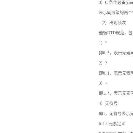
3）C 条件必备(condi
表示同层级的两个
（2）出现频次
遵循DTD规范，
1）*
即0..*，表示元
2）?
即0..1，表示元
3）+
即1..*，表示元
4）无符号
即1，无符号表示
6.1.3 元素定义