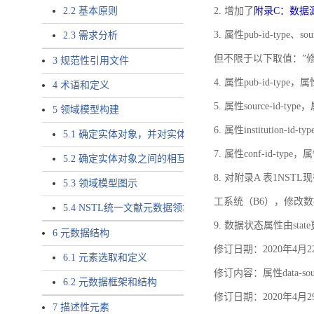
2.2 基本原则
2. 增加了
附录C：数据
3. 属性pub-id-type、so
2.3 需求分析
但不限于以下取值：”
3 规范性引用文件
4. 属性pub-id-type，
4 术语和定义
5. 属性source-id-ty
5 领域模型构建
6. 属性institution
5.1 确定实体对象，并对实体对象命名
7. 属性conf-id-ty
5.2 确定实体对象之间的相互关系，定义实体对象之间的
8. 对附录A 表1N
5.3 领域模型图示
工系统（B6），修改
5.4 NSTL统一文献元数据领域模型的验证
9. 数据状态属性由state
6 元数据结构
修订日期：2020年4月2
6.1 元素选取和定义
修订内容：属性data-
6.2 元数据框架和结构
修订日期：2020年4月2
7 描述性元素