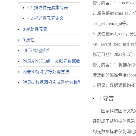
修订内容：1. proces
7.1 描述性元素集简表
2. 属性值internal_id，分别就
7.2 描述性元素定义
nstl_reference_id等。
8 辅助性元素
3. 属性值nstl_spec，分别就不同
9 属性
nstl_award_spec, nstl_
10 形式化描述
修订日期：2021年2月1
附录A NSTL统一文献元数据数据唯一标识符规则
修订内容：1. 将推荐取
附录B 特殊字符处理方法
涉及到的属性包括abbrev-typ
附录C 数据源机构或系统名称表
2. 附录C 数据源机构或系统
1 导言
国家科技图书文献
经形成了从科技信息采
的元数据标准仅能满足