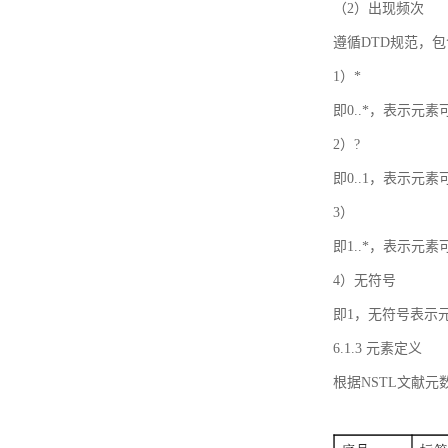
（2）出现频次
遵循DTD规范，
1）*
即0..*，表示元
2）?
即0..1，表示元
3）
即1..*，表示元
4）无符号
即1，无符号表示
6.1.3 元素定义
根据NSTL文献