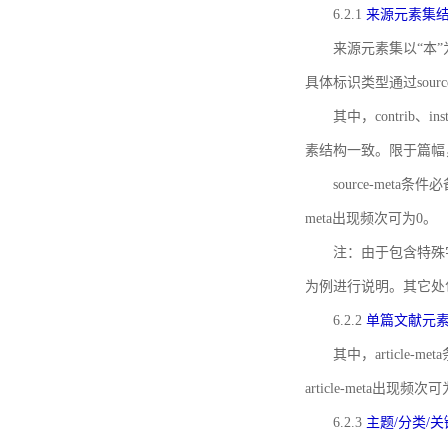
6.2.1
来源元素集
来源元素集以“本”
具体标识类型通过source
其中，contrib、
素结构一致。限于篇幅
source-meta条
meta出现频次可为0。
注：由于包含特殊字符s
为例进行说明。其它处
6.2.2
单篇文献元
其中，article-m
article-meta出现频次
6.2.3
主题/分类/