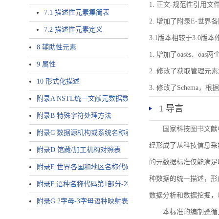
1. 正文-规范性引用文
7.1 描述性元素集简表
2. 增加了附录E-世
7.2 描述性元素定义
3.1版本相较于3.0版
8 辅助性元素
1. 增加了oases、oa
9 属性
2. 修改了获取管理元
10 形式化描述
3. 修改了Schem
附录A NSTL统一文献元数据数据唯一标识符规则
1 导言
附录B 特殊字符处理方法
国家科技图书文献
附录C 数据源机构或系统名称表
经形成了从科技信息采
附录D 馆藏/加工机构对照表
的元数据标准仅能满足
附录E 世界各国和地区名称代码-2字母代码（GB/T 2659-2000等
种数据的统一描述，形
附录F 语种名称代码第1部分-2字母代码（GB/T 4880.1-2005等同
数据分析和数据挖掘，
附录G 2字母-3字母语种映射表
本标准的编制遵循