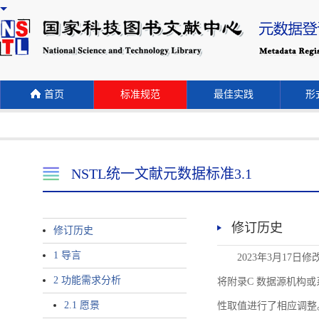
首页
标准规范
最佳实践
形式
NSTL统一文献元数据标准3.1
修订历史
修订历史
1 导言
2023年3月17日
2 功能需求分析
将附录C 数据源机构或系统名称
2.1 愿景
性取值进行了相应调整