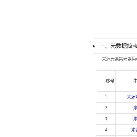
三、元数据简
来源元素集元素简
序号
1
来源
2
3
4
来