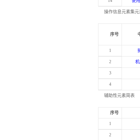
14
使
操作信息元素集元
序号
1
2
机
3
4
辅助性元素简表
序号
1
2