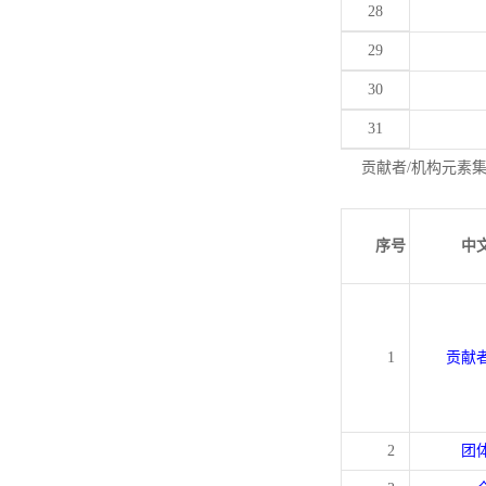
28
29
30
31
贡献者/机构元素
序号
中
1
贡献
2
团