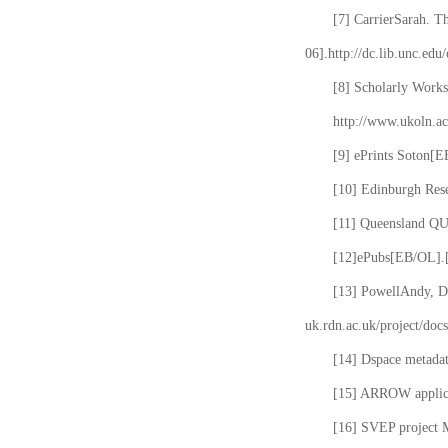
[7] CarrierSarah. T
06].http://dc.lib.unc.edu
[8] Scholarly Works
http://www.ukoln.ac
[9] ePrints Soton[E
[10] Edinburgh Rese
[11] Queensland QUT
[12]ePubs[EB/OL].[2
[13] PowellAndy, Da
uk.rdn.ac.uk/project/docs
[14] Dspace metada
[15] ARROW applicat
[16] SVEP project 