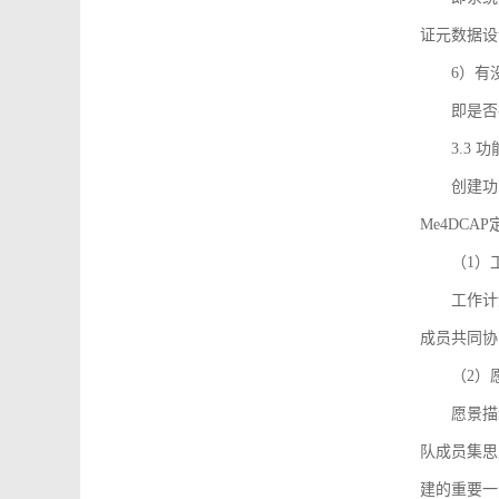
证元数据设
6）有
即是否
3.3
创建功能需
Me4DC
（1）
工作计
成员共同协
（2）
愿景描
队成员集思
建的重要一