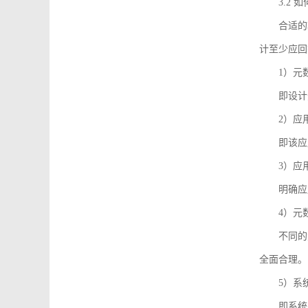
3.2
合适的
计至少应回
1）元
即设计
2）应
即该应
3）应
明确应
4）元
不同的
全面合理。
5）系
即系统