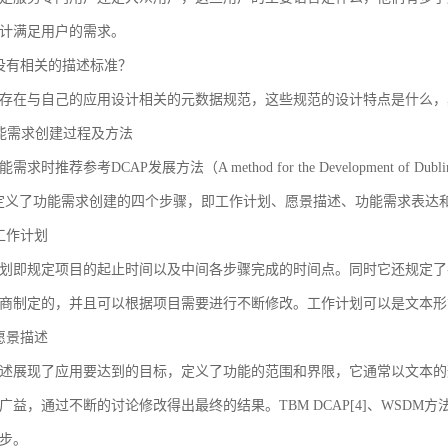
计满足用户的需求。
没有相关的描述标准？
存在与自己的应用设计相关的元数据规范，这些规范的设计特点是什么，
 功能需求创建过程及方法
求时推荐参考DCAP发展方法（A method for the Development of Dublin Core
AP定义了功能需求创建的四个步骤，即工作计划、愿景描述、功能需求表
工作计划
划即规定项目的起止时间以及中间各步骤完成的时间点。同时它还规定了
商制定的，并且可以根据项目需要进行不断修改。工作计划可以是文本形
愿景描述
述展现了应用要达到的目标，定义了功能的范围和界限，它通常以文本的
广益，通过不断的讨论修改得出最终的结果。TBM DCAP[4]、WSDM方法
步。