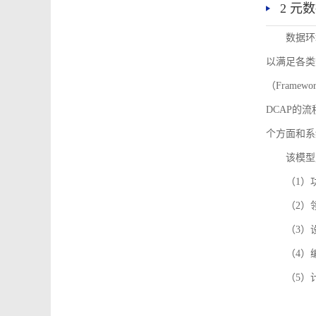
2 元
数据环
以满足各类
（Framew
DCAP的
个方面和系
该模型
（1）
（2）
（3）
（4）
（5）