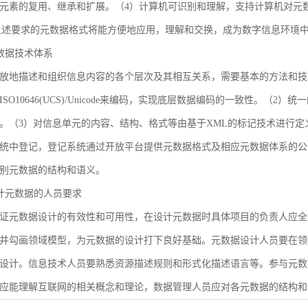
元素的复用、继承和扩展。（4）计算机可识别和理解，支持计算机对元
合上述要求的元数据格式将能方便地应用，理解和交换，成为数字信息环境
 元数据技术体系
放地描述和组织信息内容的各个层次及其相互关系，需要基本的方法和技
SO10646(UCS)/Unicode来编码，实现底层数据编码的一致性。（
。（3）对信息单元的内容、结构、格式等由基于XML的标记技术进行定
统中登记，登记系统通过开放平台提供元数据格式及相应元数据体系的公
别元数据的结构和语义。
 设计元数据的人员要求
证元数据设计的有效性和可用性，在设计元数据时具体项目的负责人应全
并勾画领域模型，为元数据的设计打下良好基础。元数据设计人员要在领
设计。信息技术人员要熟悉资源描述规则和形式化描述语言等。参与元数
应能理解互联网的相关概念和理论，数据管理人员应对各元数据的结构和