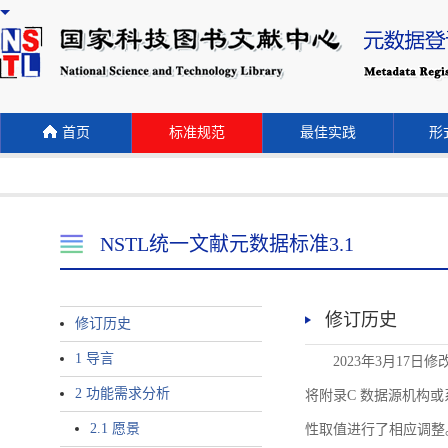
首页
标准规范
最佳实践
形式
NSTL统一文献元数据标准3.1
修订历史
修订历史
1 导言
2023年3月17日
2 功能需求分析
将附录C 数据源机构或系统名称
2.1 愿景
性取值进行了相应调整