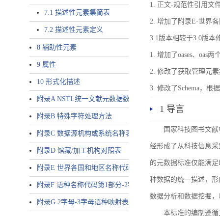
1. 正文-规范性引用文
7.1 描述性元素集简表
2. 增加了附录E-世
7.2 描述性元素定义
3.1版本相较于3.0版
8 辅助性元素
1. 增加了oases、oa
9 属性
2. 修改了获取管理元
10 形式化描述
3. 修改了Schem
附录A NSTL统一文献元数据数据唯一标识符规则
1 导言
附录B 特殊字符处理方法
国家科技图书文献
附录C 数据源机构或系统名称表
经形成了从科技信息采
附录D 馆藏/加工机构对照表
的元数据标准仅能满足
附录E 世界各国和地区名称代码-2字母代码（GB/T 2659-2000等
种数据的统一描述，形
附录F 语种名称代码第1部分-2字母代码（GB/T 4880.1-2005等同
数据分析和数据挖掘，
附录G 2字母-3字母语种映射表
本标准的编制遵循