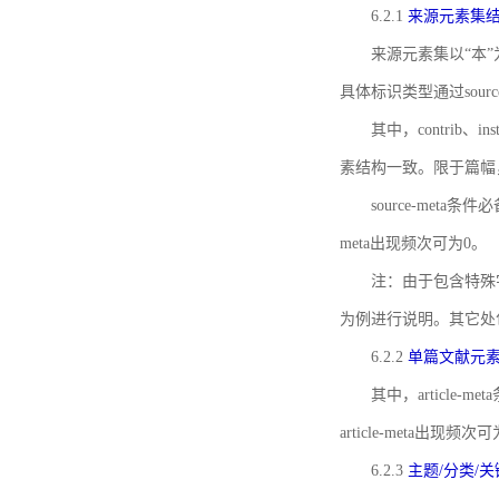
6.2.1
来源元素集
来源元素集以“本”
具体标识类型通过source
其中，contrib、
素结构一致。限于篇幅
source-meta条
meta出现频次可为0。
注：由于包含特殊字符s
为例进行说明。其它处
6.2.2
单篇文献元
其中，article-m
article-meta出现频次
6.2.3
主题/分类/