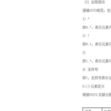
（2）出现频次
遵循DTD规范，
1）*
即0..*，表示元
2）?
即0..1，表示元
3）
即1..*，表示元
4）无符号
即1，无符号表示
6.1.3 元素定义
根据NSTL文献