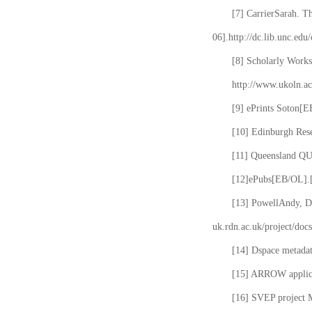
[7] CarrierSarah. T
06].http://dc.lib.unc.edu
[8] Scholarly Works
http://www.ukoln.ac
[9] ePrints Soton[E
[10] Edinburgh Rese
[11] Queensland QUT
[12]ePubs[EB/OL].[2
[13] PowellAndy, Da
uk.rdn.ac.uk/project/docs
[14] Dspace metada
[15] ARROW applicat
[16] SVEP project 