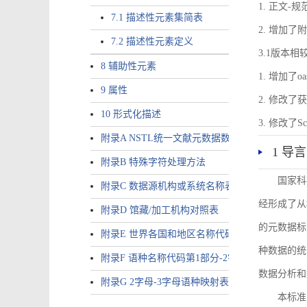
1. 正文-
7.1 描述性元素集简表
2. 增加
7.2 描述性元素定义
3.1版本相
8 辅助性元素
1. 增加了o
9 属性
2. 修改
10 形式化描述
3. 修改
附录A NSTL统一文献元数据数据唯一标识符规则
1 导言
附录B 特殊字符处理方法
国家科
附录C 数据源机构或系统名称表
经形成了从
附录D 馆藏/加工机构对照表
的元数据标
附录E 世界各国和地区名称代码-2字母代码（GB/T 265
种数据的统
附录F 语种名称代码第1部分-2字母代码（GB/T 4880.
数据分析和
附录G 2字母-3字母语种映射表
本标准