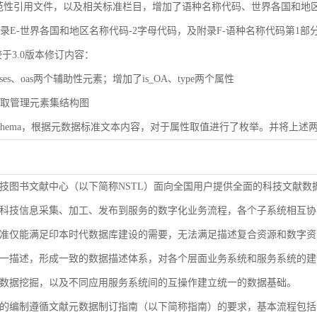
规范性引用文件，以及相关标准栏目，增加了语种名称代码、世界各国和地区名称代码（
了附录E-世界各国和地区名称代码-2字母代码，及附录F-语种名称代码第1部
较于3.0版本修订内容：
ases、oas两个辅助性元素；增加了is_OA、type两个属性
了获取管理元素集结构图
了Schema，根据元数据标准文本内容，对于属性取值进行了枚举。并将上述两
技图书文献中心（以下简称NSTL）面向全国用户提供全面的科技文献数
科技信息采集、加工、发布到服务的数字化业务流程，各个子系统相互协
准仅能满足印本时代数据库建设的需要，无法满足描述复合资源和数字资
9-2000等同ISO 3166-1）
一描述，形成一致的数据描述体系，对各个层面业务系统和服务系统的建
1-2005等同ISO 639-1）
数据挖掘，以及不同应用服务系统间的互操作建立统一的数据基础。
的编制遵循文献元数据制订指南（以下简称指南）的要求，基本流程包括