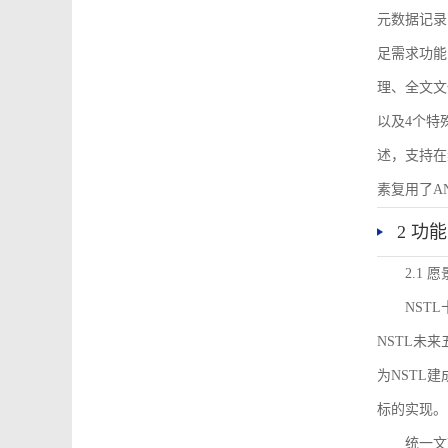
元数据记录
足需求功能
理、全文文
以及4个特
述，支持在
素复用了ANS
2 功
2.1 愿
NST
NSTL未
为NSTL
标的实现。
统一文