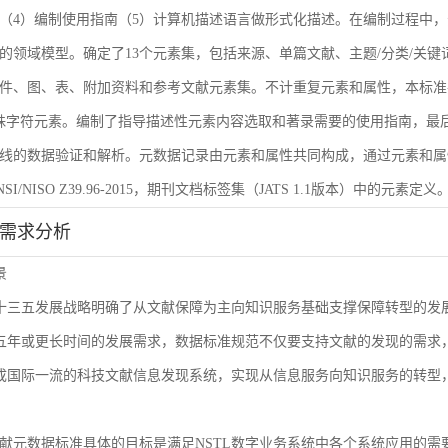
（4）编制使用指南（5）计算机描述语言做形式化描述。在编制过程中，
的领域模型。确定了13个元素集，包括来源、单篇文献、主题/分类/关键
件、图、表、附加资料和参考文献元素集。不计重复元素和属性，本标准共
殊字符元素。编制了指导描述性元素内容选取和著录需要的使用指南，最后
线的数据验证和解析。元数据记录由元素和属性共同构成，通过元素和属
I/NISO Z39.96-2015，期刊文档标签集（JATS 1.1版本）中的元素定义
能需求分析
景
L十三五发展战略明确了从文献保障为主向知识服务基础支撑保障转型的
来五年或更长时间的发展需求，数据标准规范不仅要支持文献的发现的需
建成国际一流的科技文献信息发现系统，实现从信息服务向知识服务的转型
献元数据标准具体的目标是满足NSTL数字业务系统中各个系统应用的需