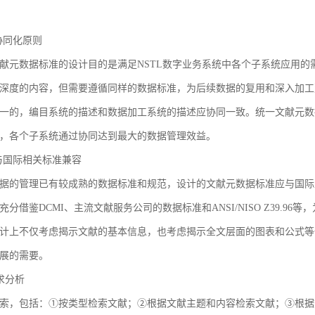
3 协同化原则
献元数据标准的设计目的是满足NSTL数字业务系统中各个子系统应用
深度的内容，但需要遵循同样的数据标准，为后续数据的复用和深入加工
一的，编目系统的描述和数据加工系统的描述应协同一致。统一文献元数
，各个子系统通过协同达到最大的数据管理效益。
4 与国际相关标准兼容
据的管理已有较成熟的数据标准和规范，设计的文献元数据标准应与国际
充分借鉴DCMI、主流文献服务公司的数据标准和ANSI/NISO Z39.
计上不仅考虑揭示文献的基本信息，也考虑揭示全文层面的图表和公式等
展的需要。
需求分析
索，包括：①按类型检索文献；②根据文献主题和内容检索文献；③根据