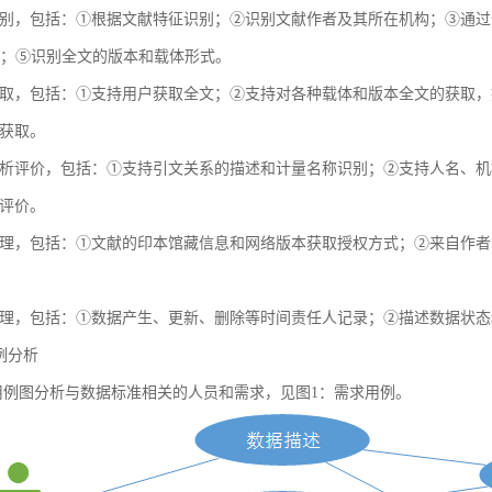
别，包括：①根据文献特征识别；②识别文献作者及其所在机构；③通过全球
献；⑤识别全文的版本和载体形式。
取，包括：①支持用户获取全文；②支持对各种载体和版本全文的获取，
获取。
析评价，包括：①支持引文关系的描述和计量名称识别；②支持人名、机
评价。
理，包括：①文献的印本馆藏信息和网络版本获取授权方式；②来自作者
理，包括：①数据产生、更新、删除等时间责任人记录；②描述数据状态
用例分析
例图分析与数据标准相关的人员和需求，见图1：需求用例。