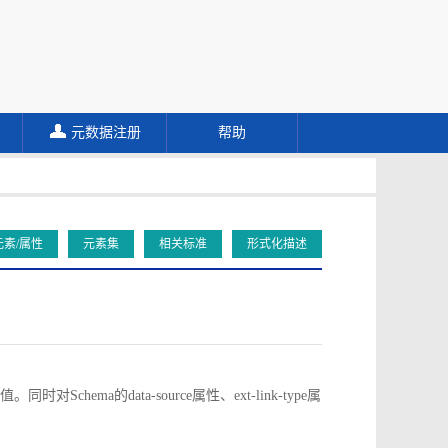
元数据注册
帮助
元素/属性
元素集
相关标准
形式化描述
对Schema的data-source属性、ext-link-type属