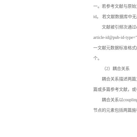
一。若参考文献与原始文献
id。 若文献数据库中
文献被引频次通过c
article-id@pub-id
一文献元数据标准格式
个。
（2）耦合关系
耦合关系描述两篇
篇或多篇参考文献，或
耦合关系以coupl
节点的元素包括两篇施