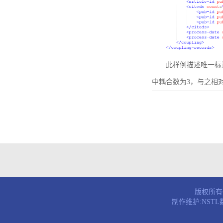
此样例描述唯一标识符为B
中耦合数为3，与之相
版权所有© 
制作维护:NST