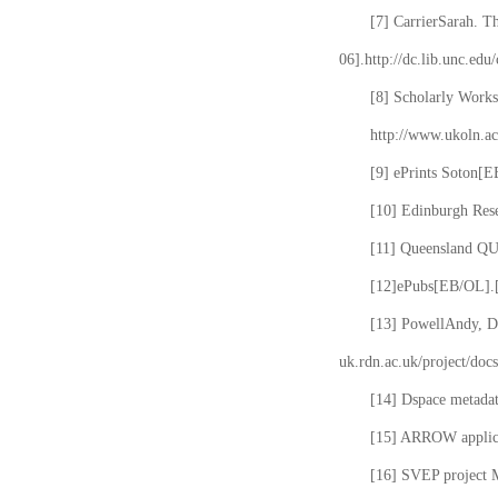
[7] CarrierSarah. T
06].http://dc.lib.unc.edu
[8] Scholarly Works
http://www.ukoln.ac
[9] ePrints Soton[E
[10] Edinburgh Rese
[11] Queensland QUT
[12]ePubs[EB/OL].[2
[13] PowellAndy, Da
uk.rdn.ac.uk/project/docs
[14] Dspace metada
[15] ARROW applicat
[16] SVEP project 