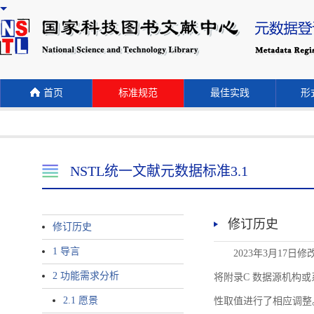
首页
标准规范
最佳实践
形式
NSTL统一文献元数据标准3.1
修订历史
修订历史
1 导言
2023年3月17日
2 功能需求分析
将附录C 数据源机构或系统名称
2.1 愿景
性取值进行了相应调整