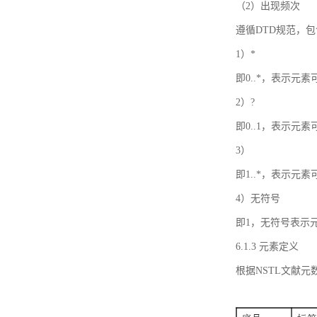
（2）出现频次
遵循DTD规范，
1）*
即0..*，表示元
2）?
即0..1，表示元
3）
即1..*，表示元
4）无符号
即1，无符号表示
6.1.3 元素定义
根据NSTL文献