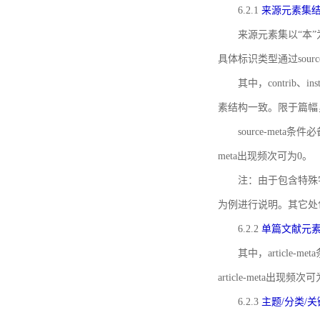
6.2.1
来源元素集
来源元素集以“本”
具体标识类型通过source
其中，contrib、
素结构一致。限于篇幅
source-meta条
meta出现频次可为0。
注：由于包含特殊字符s
为例进行说明。其它处
6.2.2
单篇文献元
其中，article-m
article-meta出现频次
6.2.3
主题/分类/