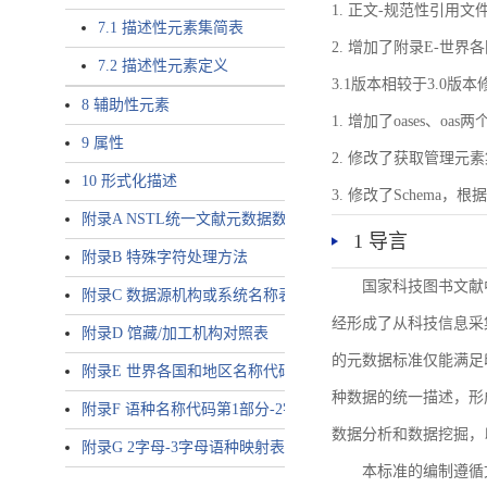
1. 正文-规范性引用文
7.1 描述性元素集简表
2. 增加了附录E-世
7.2 描述性元素定义
3.1版本相较于3.0版
8 辅助性元素
1. 增加了oases、oa
9 属性
2. 修改了获取管理元
10 形式化描述
3. 修改了Schem
附录A NSTL统一文献元数据数据唯一标识符规则
1 导言
附录B 特殊字符处理方法
国家科技图书文献
附录C 数据源机构或系统名称表
经形成了从科技信息采
附录D 馆藏/加工机构对照表
的元数据标准仅能满足
附录E 世界各国和地区名称代码-2字母代码（GB/T 2659-2000等
种数据的统一描述，形
附录F 语种名称代码第1部分-2字母代码（GB/T 4880.1-2005等同
数据分析和数据挖掘，
附录G 2字母-3字母语种映射表
本标准的编制遵循