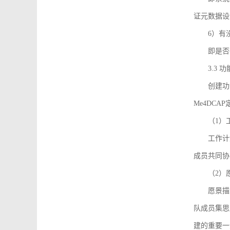
证元数据设
6）有
即是否
3.3
创建功能需
Me4DC
（1）
工作计
成员共同协
（2）
愿景描
队成员集思
建的重要一