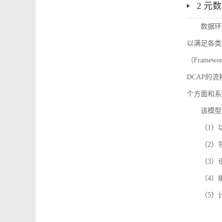
2 元
数据环
以满足各类
（Framew
DCAP的
个方面和系
该模型
（1）
（2）
（3）
（4）
（5）