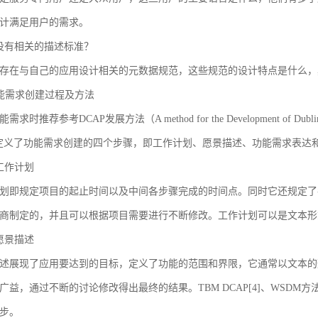
计满足用户的需求。
没有相关的描述标准？
存在与自己的应用设计相关的元数据规范，这些规范的设计特点是什么，
 功能需求创建过程及方法
求时推荐参考DCAP发展方法（A method for the Development of Dublin Core
AP定义了功能需求创建的四个步骤，即工作计划、愿景描述、功能需求表
工作计划
划即规定项目的起止时间以及中间各步骤完成的时间点。同时它还规定了
商制定的，并且可以根据项目需要进行不断修改。工作计划可以是文本形
愿景描述
述展现了应用要达到的目标，定义了功能的范围和界限，它通常以文本的
广益，通过不断的讨论修改得出最终的结果。TBM DCAP[4]、WSDM方法
步。