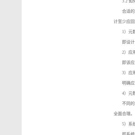
3.2
合适的
计至少应回
1）元
即设计
2）应
即该应
3）应
明确应
4）元
不同的
全面合理。
5）系
即系统