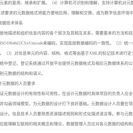
元素的复用、继承和扩展。（4）计算机可识别和理解，支持计算机对元
合上述要求的元数据格式将能方便地应用，理解和交换，成为数字信息环境
 元数据技术体系
放地描述和组织信息内容的各个层次及其相互关系，需要基本的方法和技
SO10646(UCS)/Unicode来编码，实现底层数据编码的一致性。（
。（3）对信息单元的内容、结构、格式等由基于XML的标记技术进行定
统中登记，登记系统通过开放平台提供元数据格式及相应元数据体系的公
别元数据的结构和语义。
 设计元数据的人员要求
证元数据设计的有效性和可用性，在设计元数据时具体项目的负责人应全
并勾画领域模型，为元数据的设计打下良好基础。元数据设计人员要在领
设计。信息技术人员要熟悉资源描述规则和形式化描述语言等。参与元数
应能理解互联网的相关概念和理论，数据管理人员应对各元数据的结构和