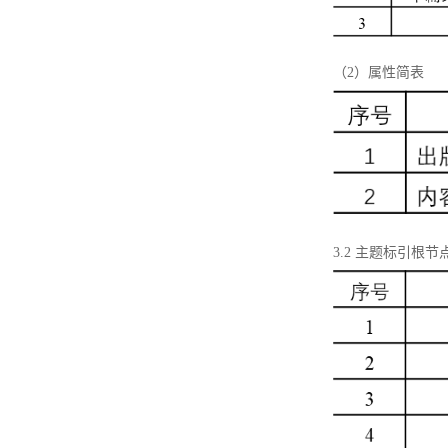
（2）属性简表
3.2 主题标引根节