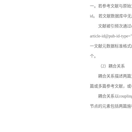
一。若参考文献与原始文献
id。 若文献数据库中
文献被引频次通过c
article-id@pub-id
一文献元数据标准格式
个。
（2）耦合关系
耦合关系描述两篇
篇或多篇参考文献，或
耦合关系以coupl
节点的元素包括两篇施