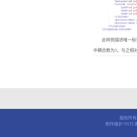
此样例描述唯一标识符为B
中耦合数为3，与之相
版权所有© 
制作维护:NST