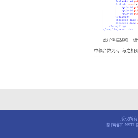
此样例描述唯一标识符为B
中耦合数为3，与之相
版权所有© 
制作维护:NST