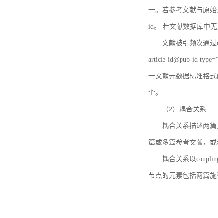
一。若参考文献与原始文献
id。 若文献数据库中
文献被引频次通过c
article-id@pub-id
一文献元数据标准格式
个。
（2）耦合关系
耦合关系描述两篇
篇或多篇参考文献，或
耦合关系以coupl
节点的元素包括两篇施