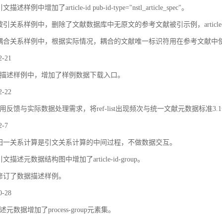
描述样例中增加了article-id pub-id-type="nstl_article_spec"。
被引关系样例中，删除了文献数据库中无原文的参考文献被引示例，article
耦合关系样例中，根据实际情况，耦合的文献唯一标识符用在参考文献中
2-21
描述样例中，增加了样例数据下载入口。
2-22
用反馈与实际数据处理需求，将ref-list出现频次与统一文献元数据标准3.
2-7
归一关系计算是引文关系计算的中间过程，不做数据交互。
文描述元数据结构图中增加了article-id-group。
修订了数据描述样例。
0-28
元数据增加了process-group元素集。