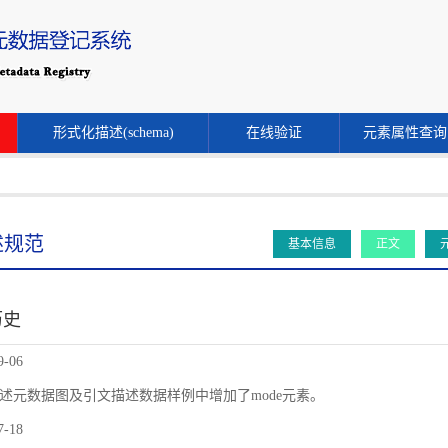
形式化描述(schema)
在线验证
元素属性查询
述规范
基本信息
正文
历史
9-06
述元数据图及引文描述数据样例中增加了mode元素。
7-18