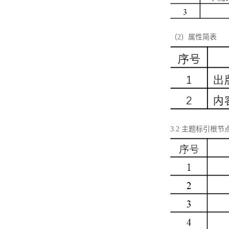
（2）属性简表
3.2 主题标引根节