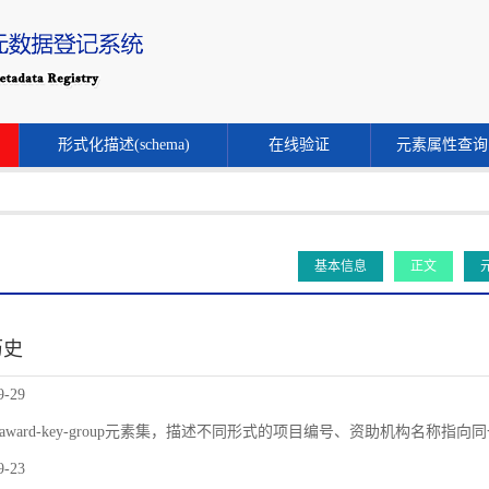
形式化描述(schema)
在线验证
元素属性查询
基本信息
正文
历史
9-29
award-key-group元素集，描述不同形式的项目编号、资助机构名称指
9-23