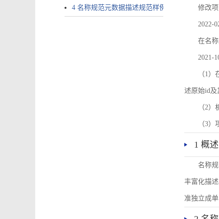
4 名称规范元数据描述规范样例
修改项
2022-0
在名称
2021-1
（1）在
述原始id
（2）
（3）
1 概述
名称规
丰富化描述
准独立成单