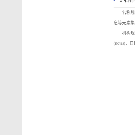
2 名
名称规
息等元素集
机构规
(notes)、