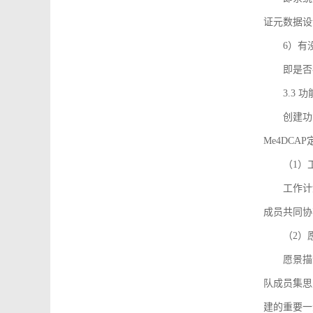
证元数据设
6）有
即是否
3.3
创建功能需
Me4DC
（1）
工作计
成员共同协
（2）
愿景描
队成员集思
建的重要一