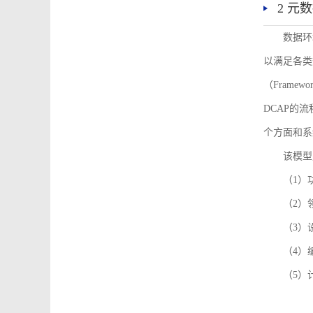
2 元
数据环
以满足各类
（Framew
DCAP的
个方面和系
该模型
（1）
（2）
（3）
（4）
（5）