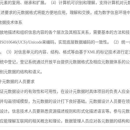
元素的复用、继承和扩展。（4）计算机可识别和理解，支持计算机对元
合上述要求的元数据格式将能方便地应用，理解和交换，成为数字信息环境
 元数据技术体系
放地描述和组织信息内容的各个层次及其相互关系，需要基本的方法和技
SO10646(UCS)/Unicode来编码，实现底层数据编码的一致性。（
。（3）对信息单元的内容、结构、格式等由基于XML的标记技术进行定
统中登记，登记系统通过开放平台提供元数据格式及相应元数据体系的公
别元数据的结构和语义。
 设计元数据的人员要求
证元数据设计的有效性和可用性，在设计元数据时具体项目的负责人应全
并勾画领域模型，为元数据的设计打下良好基础。元数据设计人员要在领
设计。信息技术人员要熟悉资源描述规则和形式化描述语言等。参与元数
应能理解互联网的相关概念和理论，数据管理人员应对各元数据的结构和