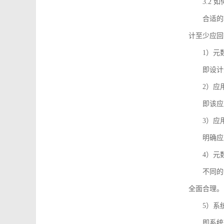
3.2
合适的
计至少应回
1）元
即设计
2）应
即该应
3）应
明确应
4）元
不同的
全面合理。
5）系
即系统