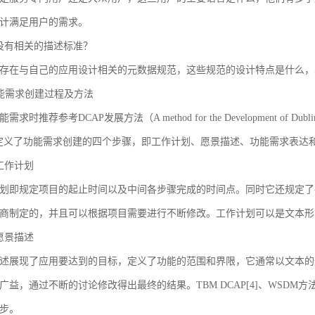
计满足用户的需求。
没有相关的描述标准？
存在与自己的应用设计相关的元数据规范，这些规范的设计特点是什么，
 功能需求创建过程及方法
求时推荐参考DCAP发展方法（A method for the Development of Dublin Core
AP定义了功能需求创建的四个步骤，即工作计划、愿景描述、功能需求表
工作计划
划即规定项目的起止时间以及中间各步骤完成的时间点。同时它还规定了
商制定的，并且可以根据项目需要进行不断修改。工作计划可以是文本形
愿景描述
述展现了应用要达到的目标，定义了功能的范围和界限，它通常以文本的
广益，通过不断的讨论修改得出最终的结果。TBM DCAP[4]、WSDM方法
步。